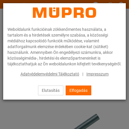
www.muepro.hu
Weboldalunk funkcióinak zökkenőmentes használata, a
tartalom és a hirdetések személyre szabása, a közösségi
médiához kapcsolódó funkciók működése, valamint
adatforgalmunk elemzése érdekében cookie-kat (sütiket)
használunk. Amennyiben Ön engedélyezi számunkra, akkor
Webáruhàz
Rögzítéstechnika
Szerelési anyagok
Menetes stiftek
közösségimédia-, hirdetési és elemzőpartnereinket is
tájékoztathatjuk az Ön weboldalunkon kifejtett tevékenységéről.
23 / 83
Adatvédelemvédelmi Tájékoztató
|
Impresszum
Elutasítás
Elfogadás