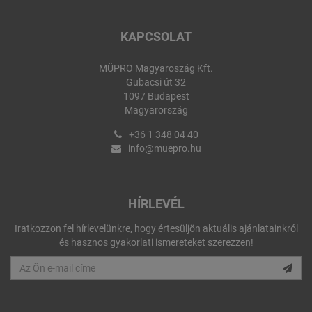
KAPCSOLAT
MÜPRO Magyaroszág Kft.
Gubacsi út 32
1097 Budapest
Magyarország
+36 1 348 04 40
info@muepro.hu
HÍRLEVÉL
Iratkozzon fel hírlevelünkre, hogy értesüljön aktuális ajánlatainkról
és hasznos gyakorlati ismereteket szerezzen!