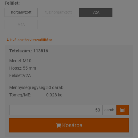
Felület:
horganyzott
tuzihorganyzott
V2A
V4A
A kiválasztás visszaállítása
Tételszám.: 113816
Menet:
M10
Hossz:
55 mm
Felület:
V2A
Mennyiségi egység:
50 darab
Tömeg/ME:
0,028 kg
darab
Kosárba