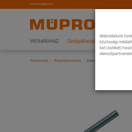
www.muepro.hu
Weboldalunk funk
WEBáRUHàZ
Szolgáltatások
Megoldás
közösségi médiáh
kat (sütiket) has
elemzőpartnereink
Webáruhàz
Rögzítéstechnika
Szerelési anyagok
Menetes