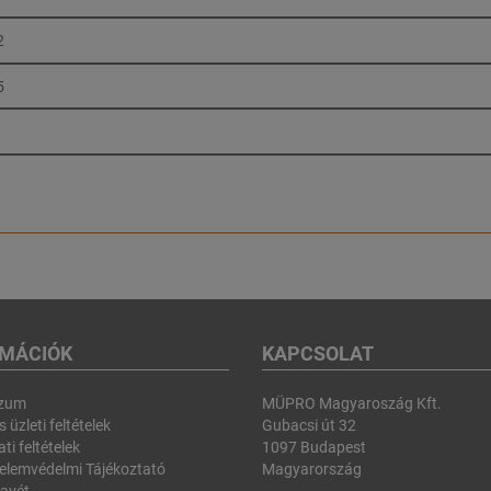
2
5
RMÁCIÓK
KAPCSOLAT
szum
MÜPRO Magyaroszág Kft.
 üzleti feltételek
Gubacsi út 32
ti feltételek
1097 Budapest
elemvédelmi Tájékoztató
Magyarország
avét