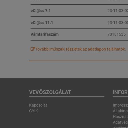
eCl@ss 7.1
23-11-03-0
eCl@ss 11.1
23-11-03-0
Vámtarifaszám
73181535
További műszaki részletek az adatlapon találhatók.
VEVŐSZOLGÁLAT
INFO
Kapcsolat
Impres
GYIK
Általános
Használa
Adatvéd
Áruvissz