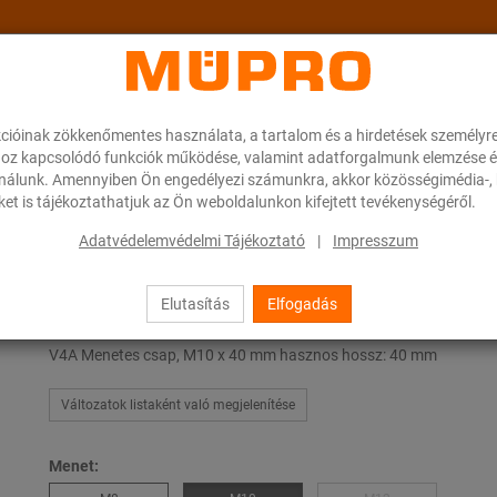
cióinak zökkenőmentes használata, a tartalom és a hirdetések személyr
ok
A MÜPRO-ról
Karrier
Downloads
oz kapcsolódó funkciók működése, valamint adatforgalmunk elemzése é
ználunk. Amennyiben Ön engedélyezi számunkra, akkor közösségimédia-, h
et is tájékoztathatjuk az Ön weboldalunkon kifejtett tevékenységéről.
 stiftek
Adatvédelemvédelmi Tájékoztató
|
Impresszum
Elutasítás
Elfogadás
Menetes stiftek
V4A Menetes csap, M10 x 40 mm hasznos hossz: 40 mm
Változatok listaként való megjelenítése
Menet: