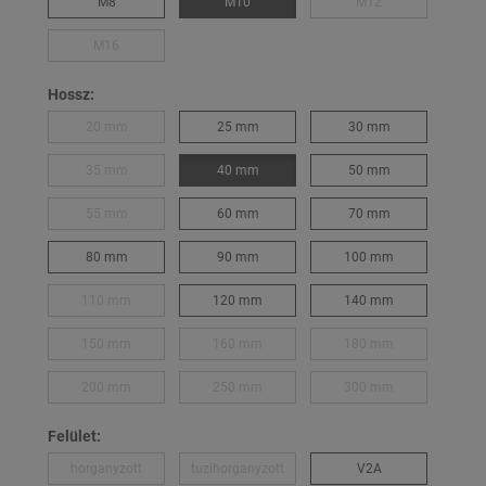
M8
M10
M12
M16
Hossz:
20 mm
25 mm
30 mm
35 mm
40 mm
50 mm
55 mm
60 mm
70 mm
80 mm
90 mm
100 mm
110 mm
120 mm
140 mm
150 mm
160 mm
180 mm
200 mm
250 mm
300 mm
Felület:
horganyzott
tuzihorganyzott
V2A