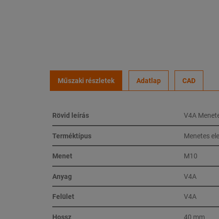
Műszaki részletek
Adatlap
CAD
Rövid leírás
V4A Menete
Terméktípus
Menetes el
Menet
M10
Anyag
V4A
Felület
V4A
Hossz
40 mm