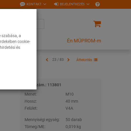
KONTAKT
BEJELENTKEZÉS
e szabása, a
Én MÜPROM-m
rdekében cookie-
irdetési és
23 / 83
Áttekintés
Tételszám.: 113801
Menet:
M10
Hossz:
40 mm
Felület:
V4A
Mennyiségi egység:
50 darab
Tömeg/ME:
0,019 kg