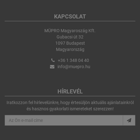
KAPCSOLAT
MÜPRO Magyaroszág Kft.
Gubacsi út 32
1097 Budapest
Magyarország
+36 1 348 04 40
info@muepro.hu
HÍRLEVÉL
Iratkozzon fel hírlevelünkre, hogy értesüljön aktuális ajánlatainkról
és hasznos gyakorlati ismereteket szerezzen!