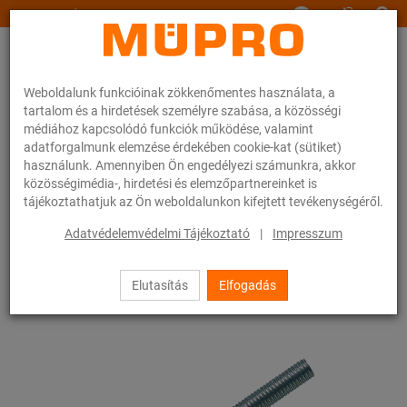
www.muepro.hu
Weboldalunk funkcióinak zökkenőmentes használata, a
tartalom és a hirdetések személyre szabása, a közösségi
médiához kapcsolódó funkciók működése, valamint
adatforgalmunk elemzése érdekében cookie-kat (sütiket)
használunk. Amennyiben Ön engedélyezi számunkra, akkor
Webáruhàz
Rögzítéstechnika
Szerelési anyagok
Menetes stiftek
közösségimédia-, hirdetési és elemzőpartnereinket is
tájékoztathatjuk az Ön weboldalunkon kifejtett tevékenységéről.
23 / 83
Adatvédelemvédelmi Tájékoztató
|
Impresszum
Elutasítás
Elfogadás