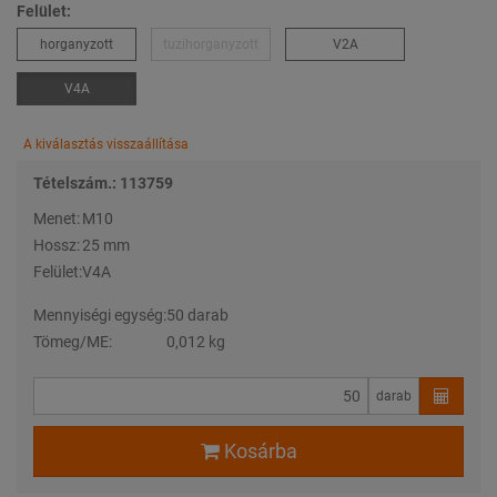
Felület:
horganyzott
tuzihorganyzott
V2A
V4A
A kiválasztás visszaállítása
Tételszám.: 113759
Menet:
M10
Hossz:
25 mm
Felület:
V4A
Mennyiségi egység:
50 darab
Tömeg/ME:
0,012 kg
darab
Kosárba