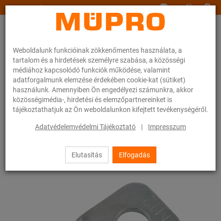
www.muepro.hu
Weboldalunk funkcióinak zökkenőmentes használata, a
tartalom és a hirdetések személyre szabása, a közösségi
médiához kapcsolódó funkciók működése, valamint
adatforgalmunk elemzése érdekében cookie-kat (sütiket)
használunk. Amennyiben Ön engedélyezi számunkra, akkor
Webáruhàz
Rögzítéstechnika
Szerelési anyagok
közösségimédia-, hirdetési és elemzőpartnereinket is
Lapos szem gyűrűvel
tájékoztathatjuk az Ön weboldalunkon kifejtett tevékenységéről.
7 / 83
Adatvédelemvédelmi Tájékoztató
|
Impresszum
Elutasítás
Elfogadás