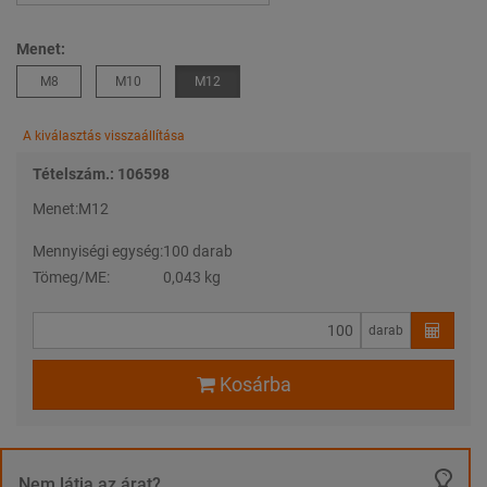
Menet:
M8
M10
M12
A kiválasztás visszaállítása
Tételszám.: 106598
Menet:
M12
Mennyiségi egység:
100 darab
Tömeg/ME:
0,043 kg
darab
Kosárba
Nem látja az árat?