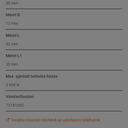
30 mm
Méret D
13 mm
Méret L
52 mm
Méret L1
30 mm
Max. ajánlott terhelés húzás
3 600 N
Vámtarifaszám
73181692
További műszaki részletek az adatlapon találhatók.