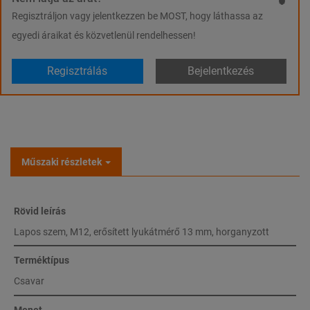
Regisztráljon vagy jelentkezzen be MOST, hogy láthassa az
egyedi áraikat és közvetlenül rendelhessen!
Regisztrálás
Bejelentkezés
Műszaki részletek
Rövid leírás
Lapos szem, M12, erősített lyukátmérő 13 mm, horganyzott
Terméktípus
Csavar
Menet