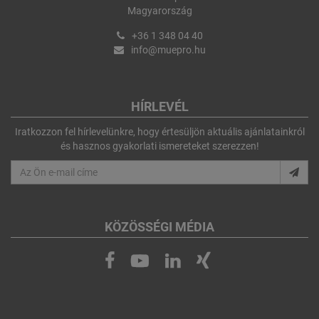
Magyarország
+36 1 348 04 40
info@muepro.hu
HÍRLEVÉL
Iratkozzon fel hírlevelünkre, hogy értesüljön aktuális ajánlatainkról
és hasznos gyakorlati ismereteket szerezzen!
KÖZÖSSÉGI MÉDIA