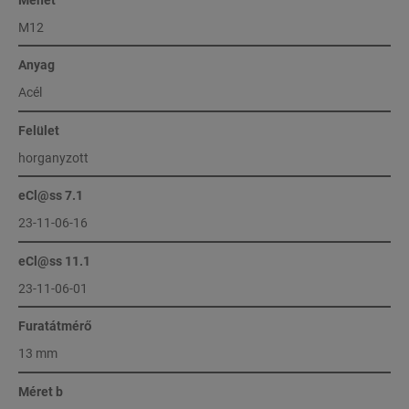
M12
Anyag
Acél
Felület
horganyzott
eCl@ss 7.1
23-11-06-16
eCl@ss 11.1
23-11-06-01
Furatátmérő
13 mm
Méret b