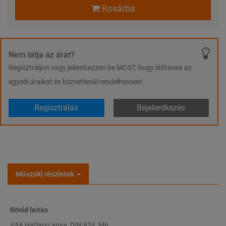
Kosárba
Nem látja az árat?
Regisztráljon vagy jelentkezzen be MOST, hogy láthassa az
egyedi áraikat és közvetlenül rendelhessen!
Regisztrálás
Bejelentkezés
Műszaki részletek
Rövid leírás
V4A Hatlapú anya, DIN 934, M6