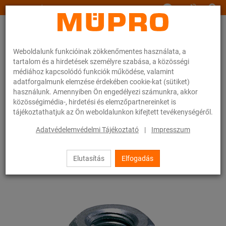
www.muepro.hu
Weboldalunk funkcióinak zökkenőmentes használata, a
tartalom és a hirdetések személyre szabása, a közösségi
médiához kapcsolódó funkciók működése, valamint
adatforgalmunk elemzése érdekében cookie-kat (sütiket)
használunk. Amennyiben Ön engedélyezi számunkra, akkor
Webáruhàz
Rögzítéstechnika
Szerelési anyagok
Hatlapú anyák
közösségimédia-, hirdetési és elemzőpartnereinket is
tájékoztathatjuk az Ön weboldalunkon kifejtett tevékenységéről.
52 / 83
Adatvédelemvédelmi Tájékoztató
|
Impresszum
Elutasítás
Elfogadás