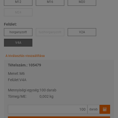
M12
M16
M20
M24
Felület:
horganyzott
tuzihorganyzott
V2A
V4A
A kiválasztás visszaállítása
Tételszám.: 105479
Menet:
M6
Felület:
V4A
Mennyiségi egység:
100 darab
Tömeg/ME:
0,002 kg
darab