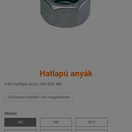
Hatlapú anyák
V4A Hatlapú anya, DIN 934, M6
Változatok listaként való megjelenítése
Menet:
M6
M8
M10