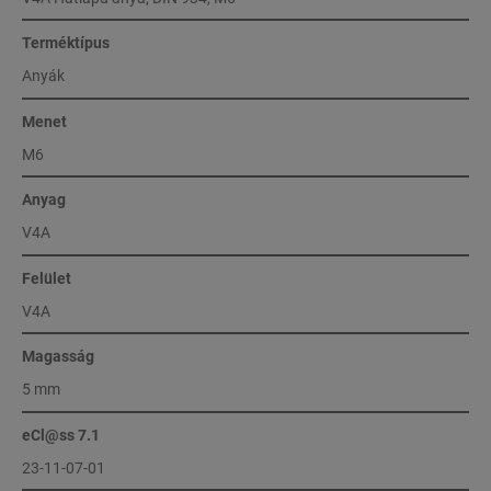
Terméktípus
Anyák
Menet
M6
Anyag
V4A
Felület
V4A
Magasság
5 mm
eCl@ss 7.1
23-11-07-01