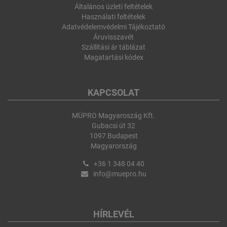
Általános üzleti feltételek
Használati feltételek
Adatvédelemvédelmi Tájékoztató
Áruvisszavét
Szállítási ár táblázat
Magatartási kódex
KAPCSOLAT
MÜPRO Magyaroszág Kft.
Gubacsi út 32
1097 Budapest
Magyarország
+36 1 348 04 40
info@muepro.hu
HÍRLEVÉL