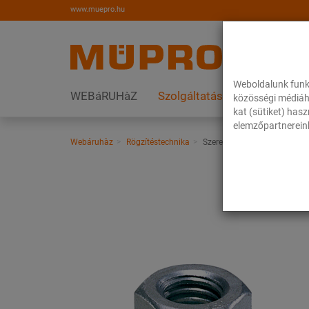
www.muepro.hu
Weboldalunk funk
WEBáRUHàZ
Szolgáltatások
Megoldás
közösségi médiáh
kat (sütiket) has
elemzőpartnereink
Webáruhàz
Rögzítéstechnika
Szerelési anyagok
Hatlap