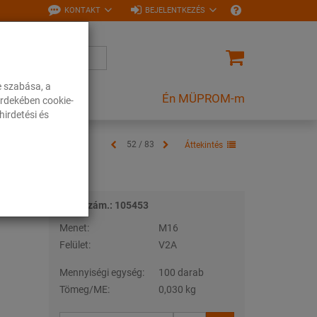
KONTAKT
BEJELENTKEZÉS
e szabása, a
Én MÜPROM-m
rdekében cookie-
irdetési és
52 / 83
Áttekintés
Tételszám.: 105453
Menet:
M16
Felület:
V2A
Mennyiségi egység:
100 darab
Tömeg/ME:
0,030 kg