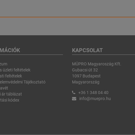
RMÁCIÓK
KAPCSOLAT
szum
MÜPRO Magyaroszág Kft.
 üzleti feltételek
Gubacsi út 32
ti feltételek
1097 Budapest
elemvédelmi Tájékoztató
Magyarország
avét
+36 1 348 04 40
i ár táblázat
info@muepro.hu
tási kódex