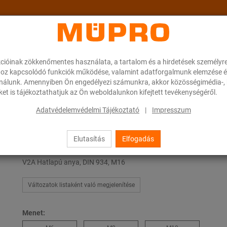
cióinak zökkenőmentes használata, a tartalom és a hirdetések személyr
ok
A MÜPRO-ról
Karrier
Downloads
oz kapcsolódó funkciók működése, valamint adatforgalmunk elemzése é
ználunk. Amennyiben Ön engedélyezi számunkra, akkor közösségimédia-, h
et is tájékoztathatjuk az Ön weboldalunkon kifejtett tevékenységéről.
ú anyák
Adatvédelemvédelmi Tájékoztató
|
Impresszum
Elutasítás
Elfogadás
Hatlapú anyák
V2A Hatlapú anya, DIN 934, M16
Változatok listaként való megjelenítése
Menet: