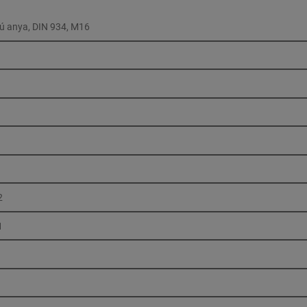
ú anya, DIN 934, M16
2
1