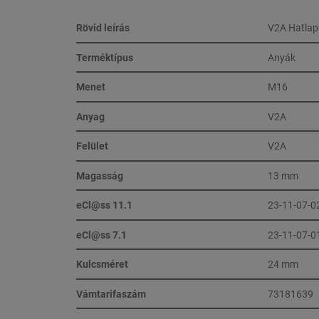
Rövid leírás
V2A Hatlap
Terméktípus
Anyák
Menet
M16
Anyag
V2A
Felület
V2A
Magasság
13 mm
eCl@ss 11.1
23-11-07-0
eCl@ss 7.1
23-11-07-0
Kulcsméret
24 mm
Vámtarifaszám
73181639