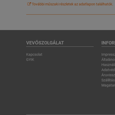
További műszaki részletek az adatlapon találhatók.
VEVŐSZOLGÁLAT
INFO
Kapcsolat
Impres
GYIK
Általános
Használa
Adatvéd
Áruvissz
Szállítás
Magatar