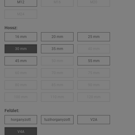
M12
M16
M20
M24
Hossz:
16 mm
20 mm
25 mm
30 mm
35 mm
40 mm
45 mm
50 mm
55 mm
60 mm
70 mm
75 mm
80 mm
85 mm
90 mm
100 mm
110 mm
120 mm
Felület:
horganyzott
tuzihorganyzott
V2A
V4A