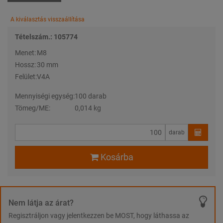
A kiválasztás visszaállítása
Tételszám.: 105774
Menet:
M8
Hossz:
30 mm
Felület:
V4A
Mennyiségi egység:
100 darab
Tömeg/ME:
0,014 kg
darab
Kosárba
Nem látja az árat?
Regisztráljon vagy jelentkezzen be MOST, hogy láthassa az