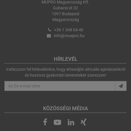
MÜPRO Magyaroszág Kft.
Gubacsi út 32
1097 Budapest
Magyarország
+36 1 348 04 40
info@muepro.hu
HÍRLEVÉL
Iratkozzon fel hírlevelünkre, hogy értesüljön aktuális ajánlatainkról
és hasznos gyakorlati ismereteket szerezzen!
KÖZÖSSÉGI MÉDIA