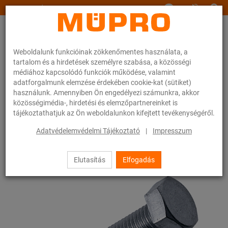
www.muepro.hu
Weboldalunk funkcióinak zökkenőmentes használata, a
tartalom és a hirdetések személyre szabása, a közösségi
médiához kapcsolódó funkciók működése, valamint
adatforgalmunk elemzése érdekében cookie-kat (sütiket)
használunk. Amennyiben Ön engedélyezi számunkra, akkor
Webáruhàz
Rögzítéstechnika
Szerelési anyagok
Hatlapfejű csavarok
közösségimédia-, hirdetési és elemzőpartnereinket is
tájékoztathatjuk az Ön weboldalunkon kifejtett tevékenységéről.
56 / 83
Adatvédelemvédelmi Tájékoztató
|
Impresszum
Elutasítás
Elfogadás