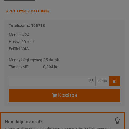
A kiválasztás visszaállítása
Tételszám.: 105718
Menet:
M24
Hossz:
60 mm
Felület:
V4A
Mennyiségi egység:
25 darab
Tömeg/ME:
0,304 kg
darab
Kosárba
Nem látja az árat?
Regisztráljon vagy jelentkezzen be MOST, hogy láthassa az