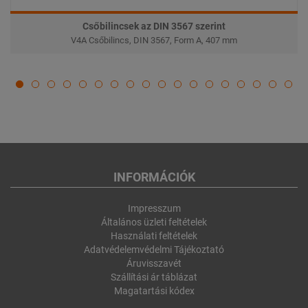
Csőbilincsek az DIN 3567 szerint
V4A Csőbilincs, DIN 3567, Form A, 407 mm
INFORMÁCIÓK
Impresszum
Általános üzleti feltételek
Használati feltételek
Adatvédelemvédelmi Tájékoztató
Áruvisszavét
Szállítási ár táblázat
Magatartási kódex