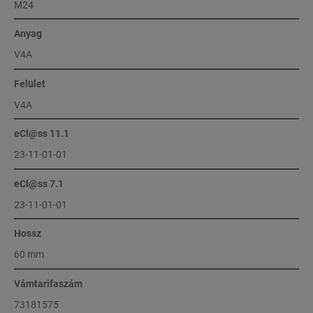
M24
Anyag
V4A
Felület
V4A
eCl@ss 11.1
23-11-01-01
eCl@ss 7.1
23-11-01-01
Hossz
60 mm
Vámtarifaszám
73181575