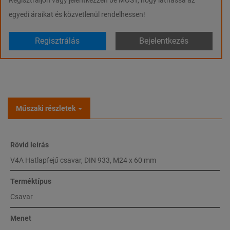
egyedi áraikat és közvetlenül rendelhessen!
Regisztrálás
Bejelentkezés
Műszaki részletek
Rövid leírás
V4A Hatlapfejű csavar, DIN 933, M24 x 60 mm
Terméktípus
Csavar
Menet