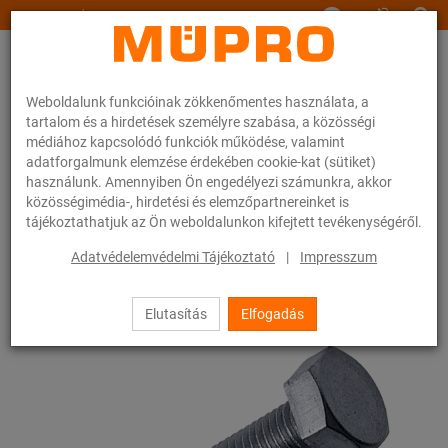
www.muepro.hu
Weboldalunk funkcióinak zökkenőmentes használata, a
tartalom és a hirdetések személyre szabása, a közösségi
médiához kapcsolódó funkciók működése, valamint
adatforgalmunk elemzése érdekében cookie-kat (sütiket)
használunk. Amennyiben Ön engedélyezi számunkra, akkor
Webáruhàz
Rögzítéstechnika
Szerelési anyagok
Hatlapfejű csavarok
közösségimédia-, hirdetési és elemzőpartnereinket is
tájékoztathatjuk az Ön weboldalunkon kifejtett tevékenységéről.
56 / 83
Adatvédelemvédelmi Tájékoztató
|
Impresszum
Elutasítás
Elfogadás