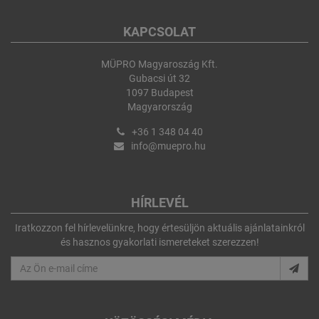
KAPCSOLAT
MÜPRO Magyaroszág Kft.
Gubacsi út 32
1097 Budapest
Magyarország
+36 1 348 04 40
info@muepro.hu
HÍRLEVÉL
Iratkozzon fel hírlevelünkre, hogy értesüljön aktuális ajánlatainkról
és hasznos gyakorlati ismereteket szerezzen!