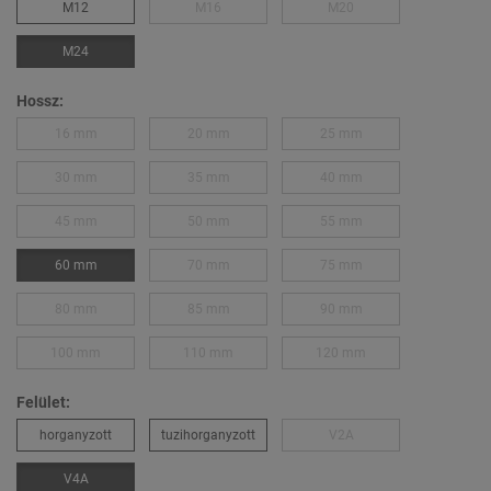
M12
M16
M20
M24
Hossz:
16 mm
20 mm
25 mm
30 mm
35 mm
40 mm
45 mm
50 mm
55 mm
60 mm
70 mm
75 mm
80 mm
85 mm
90 mm
100 mm
110 mm
120 mm
Felület:
horganyzott
tuzihorganyzott
V2A
V4A