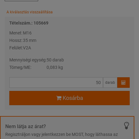
A kiválasztás visszaállítása
Tételszám.: 105669
Menet:
M16
Hossz:
35 mm
Felület:
V2A
Mennyiségi egység:
50 darab
Tömeg/ME:
0,083 kg
darab
Kosárba
Nem látja az árat?
Regisztráljon vagy jelentkezzen be MOST, hogy láthassa az