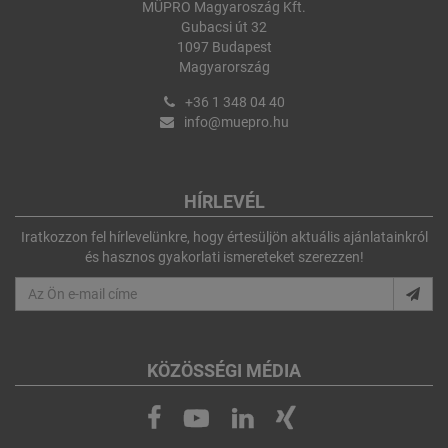
MÜPRO Magyaroszág Kft.
Gubacsi út 32
1097 Budapest
Magyarország
+36 1 348 04 40
info@muepro.hu
HÍRLEVÉL
Iratkozzon fel hírlevelünkre, hogy értesüljön aktuális ajánlatainkról
és hasznos gyakorlati ismereteket szerezzen!
KÖZÖSSÉGI MÉDIA