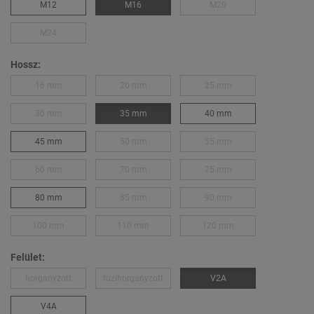
M12
M16
M20
M24
Hossz:
16 mm
20 mm
25 mm
30 mm
35 mm
40 mm
45 mm
50 mm
55 mm
60 mm
70 mm
75 mm
80 mm
85 mm
90 mm
100 mm
110 mm
120 mm
Felület:
horganyzott
tuzihorganyzott
V2A
V4A