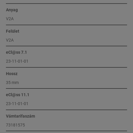
Anyag
V2A
Felület
V2A
eCl@ss 7.1
23-11-01-01
Hossz
35 mm
eCl@ss 11.1
23-11-01-01
Vámtarifaszám
73181575