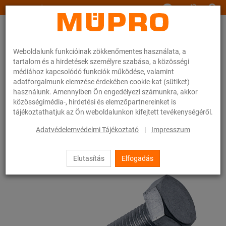
www.muepro.hu
Weboldalunk funkcióinak zökkenőmentes használata, a
tartalom és a hirdetések személyre szabása, a közösségi
médiához kapcsolódó funkciók működése, valamint
adatforgalmunk elemzése érdekében cookie-kat (sütiket)
használunk. Amennyiben Ön engedélyezi számunkra, akkor
Webáruhàz
Rögzítéstechnika
Szerelési anyagok
Hatlapfejű csavarok
közösségimédia-, hirdetési és elemzőpartnereinket is
tájékoztathatjuk az Ön weboldalunkon kifejtett tevékenységéről.
56 / 83
Adatvédelemvédelmi Tájékoztató
|
Impresszum
Elutasítás
Elfogadás