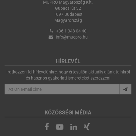
MÜPRO Magyaroszág Kft.
Gubacsi út 32
1097 Budapest
Magyarország
+36 1 348 04 40
info@muepro.hu
HÍRLEVÉL
Iratkozzon fel hírlevelünkre, hogy értesüljön aktuális ajánlatainkról
és hasznos gyakorlati ismereteket szerezzen!
KÖZÖSSÉGI MÉDIA