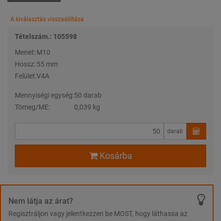
A kiválasztás visszaállítása
Tételszám.: 105598
Menet:
M10
Hossz:
55 mm
Felület:
V4A
Mennyiségi egység:
50 darab
Tömeg/ME:
0,039 kg
darab
Kosárba
Nem látja az árat?
Regisztráljon vagy jelentkezzen be MOST, hogy láthassa az