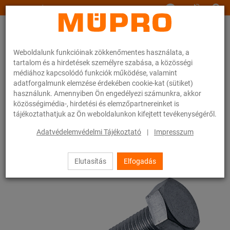
www.muepro.hu
Weboldalunk funkcióinak zökkenőmentes használata, a
tartalom és a hirdetések személyre szabása, a közösségi
médiához kapcsolódó funkciók működése, valamint
adatforgalmunk elemzése érdekében cookie-kat (sütiket)
használunk. Amennyiben Ön engedélyezi számunkra, akkor
Webáruhàz
Rögzítéstechnika
Szerelési anyagok
Hatlapfejű csavarok
közösségimédia-, hirdetési és elemzőpartnereinket is
tájékoztathatjuk az Ön weboldalunkon kifejtett tevékenységéről.
56 / 83
Adatvédelemvédelmi Tájékoztató
|
Impresszum
Elutasítás
Elfogadás