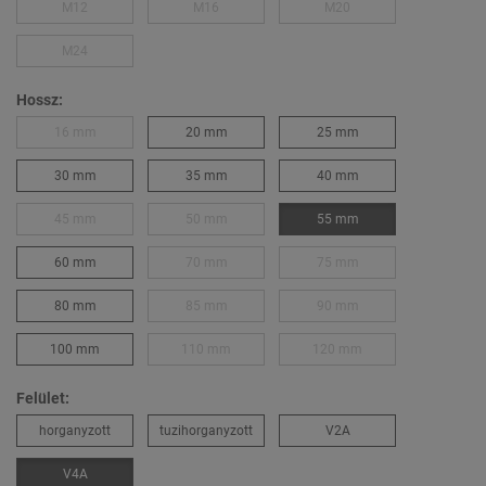
M12
M16
M20
M24
Hossz:
16 mm
20 mm
25 mm
30 mm
35 mm
40 mm
45 mm
50 mm
55 mm
60 mm
70 mm
75 mm
80 mm
85 mm
90 mm
100 mm
110 mm
120 mm
Felület:
horganyzott
tuzihorganyzott
V2A
V4A