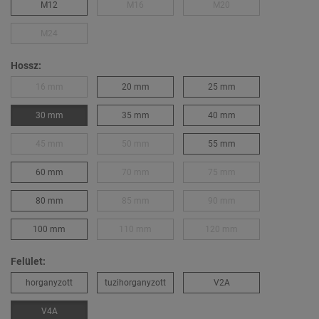
M12
M16
M20
M24
Hossz:
16 mm
20 mm
25 mm
30 mm
35 mm
40 mm
45 mm
50 mm
55 mm
60 mm
70 mm
75 mm
80 mm
85 mm
90 mm
100 mm
110 mm
120 mm
Felület:
horganyzott
tuzihorganyzott
V2A
V4A