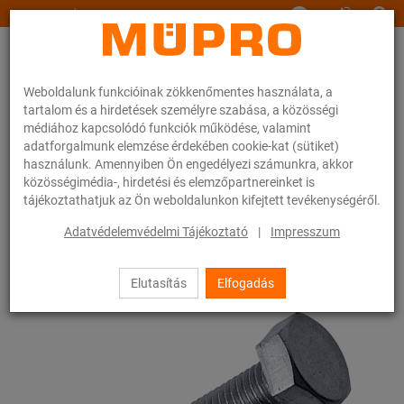
www.muepro.hu
Weboldalunk funkcióinak zökkenőmentes használata, a
tartalom és a hirdetések személyre szabása, a közösségi
médiához kapcsolódó funkciók működése, valamint
adatforgalmunk elemzése érdekében cookie-kat (sütiket)
használunk. Amennyiben Ön engedélyezi számunkra, akkor
Webáruhàz
Rögzítéstechnika
Szerelési anyagok
Hatlapfejű csavarok
közösségimédia-, hirdetési és elemzőpartnereinket is
tájékoztathatjuk az Ön weboldalunkon kifejtett tevékenységéről.
56 / 83
Adatvédelemvédelmi Tájékoztató
|
Impresszum
Elutasítás
Elfogadás