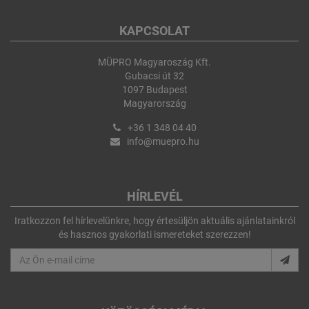
KAPCSOLAT
MÜPRO Magyaroszág Kft.
Gubacsi út 32
1097 Budapest
Magyarország
+36 1 348 04 40
info@muepro.hu
HÍRLEVÉL
Iratkozzon fel hírlevelünkre, hogy értesüljön aktuális ajánlatainkról
és hasznos gyakorlati ismereteket szerezzen!