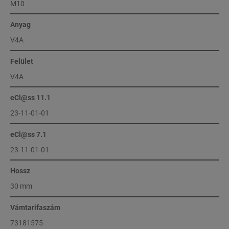
M10
Anyag
V4A
Felület
V4A
eCl@ss 11.1
23-11-01-01
eCl@ss 7.1
23-11-01-01
Hossz
30 mm
Vámtarifaszám
73181575