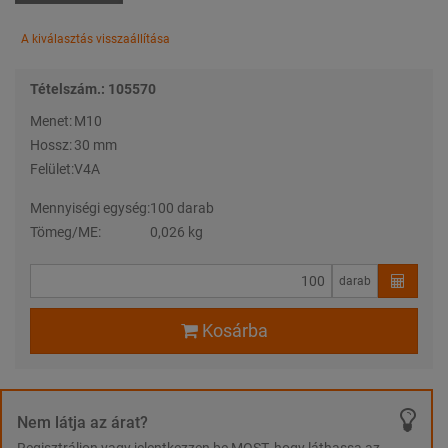
A kiválasztás visszaállítása
Tételszám.: 105570
Menet:
M10
Hossz:
30 mm
Felület:
V4A
Mennyiségi egység:
100 darab
Tömeg/ME:
0,026 kg
darab
Kosárba
Nem látja az árat?
Regisztráljon vagy jelentkezzen be MOST, hogy láthassa az