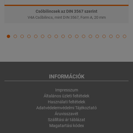
Csőbilincsek az DIN 3567 szerint
V4A Csőbilincs, mint DIN 3567, Form A, 20 mm
INFORMÁCIÓK
Impresszum
Általános üzleti feltételek
Használati feltételek
Adatvédelemvédelmi Tájékoztató
Áruvisszavét
Szállítási ár táblázat
Magatartási kódex