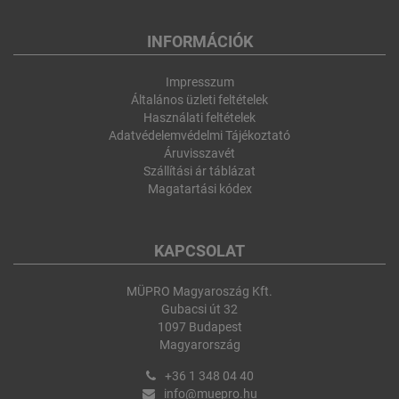
INFORMÁCIÓK
Impresszum
Általános üzleti feltételek
Használati feltételek
Adatvédelemvédelmi Tájékoztató
Áruvisszavét
Szállítási ár táblázat
Magatartási kódex
KAPCSOLAT
MÜPRO Magyaroszág Kft.
Gubacsi út 32
1097 Budapest
Magyarország
+36 1 348 04 40
info@muepro.hu