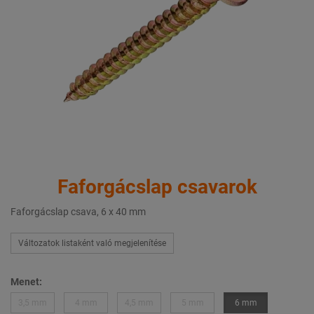
Faforgácslap csavarok
Faforgácslap csava, 6 x 40 mm
Változatok listaként való megjelenítése
Menet:
3,5 mm
4 mm
4,5 mm
5 mm
6 mm