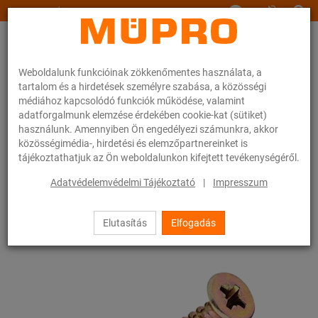
www.muepro.hu
Weboldalunk funkcióinak zökkenőmentes használata, a
tartalom és a hirdetések személyre szabása, a közösségi
médiához kapcsolódó funkciók működése, valamint
adatforgalmunk elemzése érdekében cookie-kat (sütiket)
használunk. Amennyiben Ön engedélyezi számunkra, akkor
Webáruhàz
Rögzítéstechnika
Szerelési anyagok
közösségimédia-, hirdetési és elemzőpartnereinket is
Faforgácslap csavarok
tájékoztathatjuk az Ön weboldalunkon kifejtett tevékenységéről.
51 / 83
Adatvédelemvédelmi Tájékoztató
|
Impresszum
Elutasítás
Elfogadás