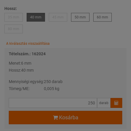
Hossz:
35 mm
40 mm
45 mm
50 mm
60 mm
80 mm
A kiválasztás visszaállítása
Tételszám.: 162024
Menet:
6 mm
Hossz:
40 mm
Mennyiségi egység:
250 darab
Tömeg/ME:
0,005 kg
darab
Kosárba