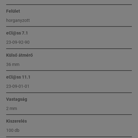
Felület
horganyzott
eCl@ss 7.1
23-09-92-90
Külső átmérő
36 mm
eCl@ss 11.1
23-09-01-01
Vastagság
2 mm
Kiszerelés
100 db