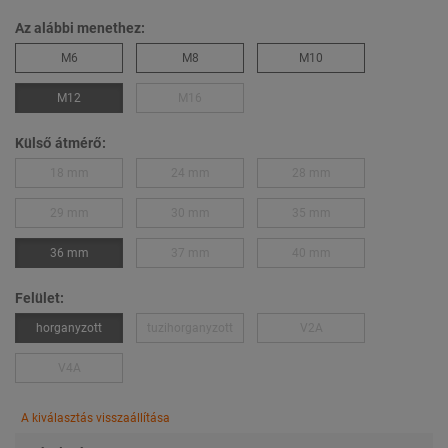
Az alábbi menethez:
M6
M8
M10
M12
M16
Külső átmérő:
18 mm
24 mm
28 mm
29 mm
30 mm
35 mm
36 mm
37 mm
40 mm
Felület:
horganyzott
tuzihorganyzott
V2A
V4A
A kiválasztás visszaállítása