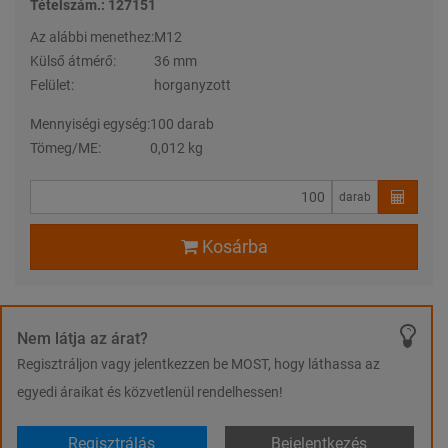
Tételszám.: 127151
Az alábbi menethez:
M12
Külső átmérő:
36 mm
Felület:
horganyzott
Mennyiségi egység:
100 darab
Tömeg/ME:
0,012 kg
darab
Kosárba
Nem látja az árat?
Regisztráljon vagy jelentkezzen be MOST, hogy láthassa az
egyedi áraikat és közvetlenül rendelhessen!
Regisztrálás
Bejelentkezés