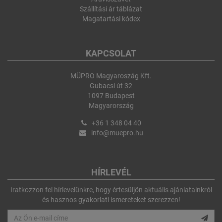
Szállítási ár táblázat
Magatartási kódex
KAPCSOLAT
MÜPRO Magyaroszág Kft.
Gubacsi út 32
1097 Budapest
Magyarország
+36 1 348 04 40
info@muepro.hu
HÍRLEVÉL
Iratkozzon fel hírlevelünkre, hogy értesüljön aktuális ajánlatainkról
és hasznos gyakorlati ismereteket szerezzen!