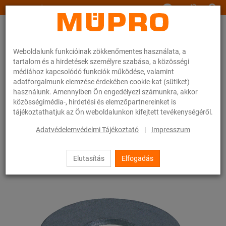
www.muepro.hu
Weboldalunk funkcióinak zökkenőmentes használata, a
tartalom és a hirdetések személyre szabása, a közösségi
médiához kapcsolódó funkciók működése, valamint
adatforgalmunk elemzése érdekében cookie-kat (sütiket)
használunk. Amennyiben Ön engedélyezi számunkra, akkor
Webáruhàz
Rögzítéstechnika
Szerelési anyagok
Alátét
közösségimédia-, hirdetési és elemzőpartnereinket is
tájékoztathatjuk az Ön weboldalunkon kifejtett tevékenységéről.
76 / 83
Adatvédelemvédelmi Tájékoztató
|
Impresszum
Elutasítás
Elfogadás