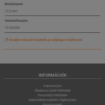
Belsőmenet
12,5 mm
Vámtarifaszám
73182200
További műszaki részletek az adatlapon találhatók.
INFORMÁCIÓK
Impresszum
Általános üzleti feltételek
Használati feltételek
Adatvédelemvédelmi Tájékoztató
Áruvisszavét