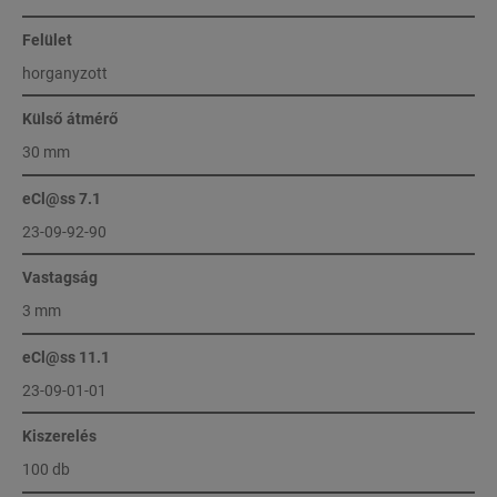
Felület
horganyzott
Külső átmérő
30 mm
eCl@ss 7.1
23-09-92-90
Vastagság
3 mm
eCl@ss 11.1
23-09-01-01
Kiszerelés
100 db