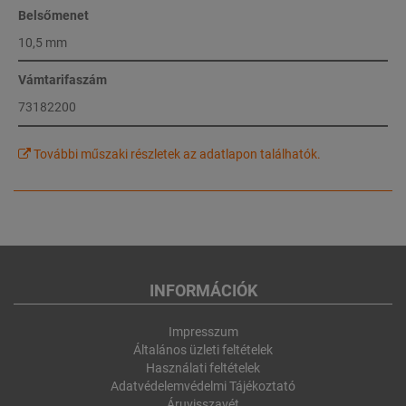
Belsőmenet
10,5 mm
Vámtarifaszám
73182200
További műszaki részletek az adatlapon találhatók.
INFORMÁCIÓK
Impresszum
Általános üzleti feltételek
Használati feltételek
Adatvédelemvédelmi Tájékoztató
Áruvisszavét