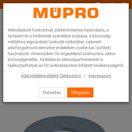
www.muepro.hu
Weboldalunk funkcióinak zökkenőmentes használata, a
tartalom és a hirdetések személyre szabása, a közösségi
médiához kapcsolódó funkciók működése, valamint
adatforgalmunk elemzése érdekében cookie-kat (sütiket)
használunk. Amennyiben Ön engedélyezi számunkra, akkor
Webáruhàz
Rögzítéstechnika
Szerelési anyagok
Alátét
közösségimédia-, hirdetési és elemzőpartnereinket is
tájékoztathatjuk az Ön weboldalunkon kifejtett tevékenységéről.
76 / 83
Adatvédelemvédelmi Tájékoztató
|
Impresszum
Elutasítás
Elfogadás