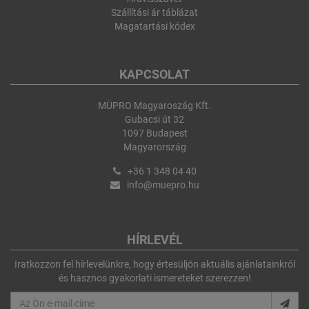
Szállítási ár táblázat
Magatartási kódex
KAPCSOLAT
MÜPRO Magyaroszág Kft.
Gubacsi út 32
1097 Budapest
Magyarország
+36 1 348 04 40
info@muepro.hu
HÍRLEVÉL
Iratkozzon fel hírlevelünkre, hogy értesüljön aktuális ajánlatainkról
és hasznos gyakorlati ismereteket szerezzen!