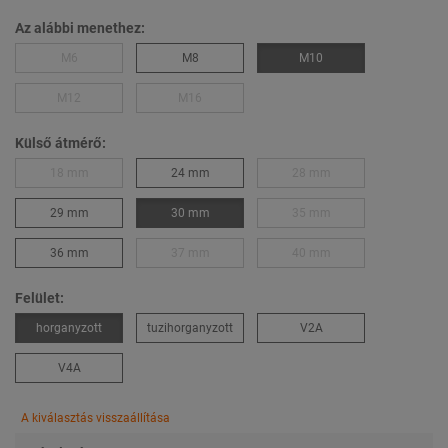
Az alábbi menethez:
M6
M8
M10
M12
M16
Külső átmérő:
18 mm
24 mm
28 mm
29 mm
30 mm
35 mm
36 mm
37 mm
40 mm
Felület:
horganyzott
tuzihorganyzott
V2A
V4A
A kiválasztás visszaállítása