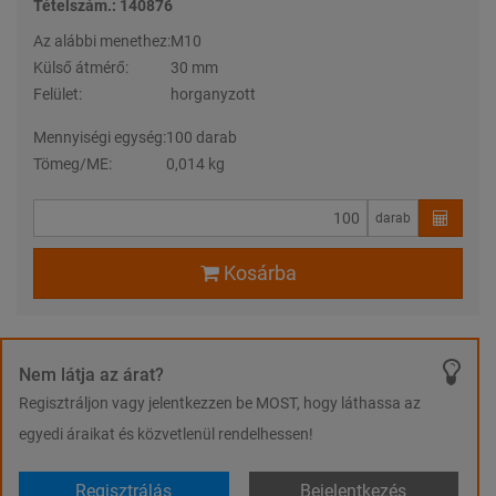
Tételszám.: 140876
Az alábbi menethez:
M10
Külső átmérő:
30 mm
Felület:
horganyzott
Mennyiségi egység:
100 darab
Tömeg/ME:
0,014 kg
darab
Kosárba
Nem látja az árat?
Regisztráljon vagy jelentkezzen be MOST, hogy láthassa az
egyedi áraikat és közvetlenül rendelhessen!
Regisztrálás
Bejelentkezés