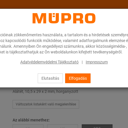
cióinak zökkenőmentes használata, a tartalom és a hirdetések személyr
ok
A MÜPRO-ról
Karrier
Downloads
oz kapcsolódó funkciók működése, valamint adatforgalmunk elemzése é
ználunk. Amennyiben Ön engedélyezi számunkra, akkor közösségimédia-, h
et is tájékoztathatjuk az Ön weboldalunkon kifejtett tevékenységéről.
Adatvédelemvédelmi Tájékoztató
|
Impresszum
Elutasítás
Elfogadás
Alátét
Alátét, 10,5 x 29 x 2 mm, horganyzott
Változatok listaként való megjelenítése
Az alábbi menethez: