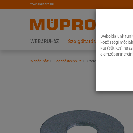
www.muepro.hu
Weboldalunk funk
WEBáRUHàZ
Szolgáltatások
Megoldás
közösségi médiáh
kat (sütiket) has
elemzőpartnereink
Webáruhàz
Rögzítéstechnika
Szerelési anyagok
Alátét