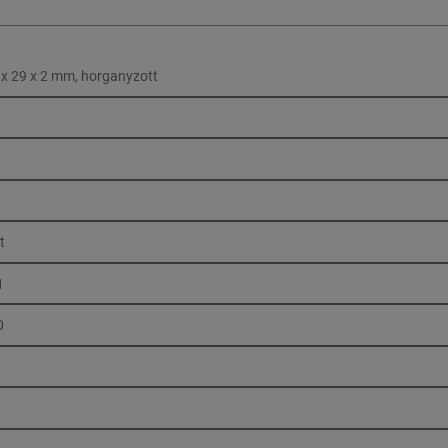
5 x 29 x 2 mm, horganyzott
t
1
0