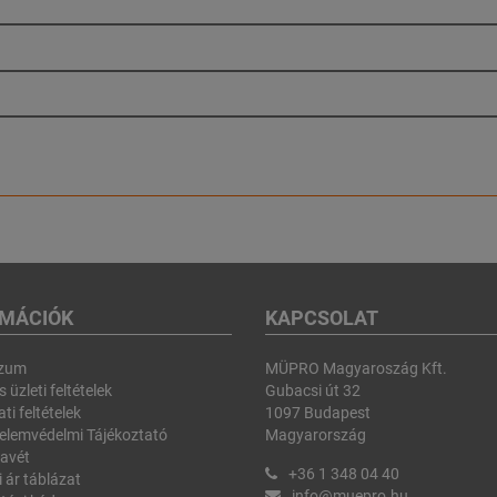
RMÁCIÓK
KAPCSOLAT
szum
MÜPRO Magyaroszág Kft.
 üzleti feltételek
Gubacsi út 32
ti feltételek
1097 Budapest
elemvédelmi Tájékoztató
Magyarország
avét
+36 1 348 04 40
i ár táblázat
info@muepro.hu