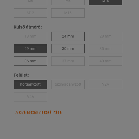
M6
M8
M10
M12
M16
Külső átmérő:
18 mm
24 mm
28 mm
29 mm
30 mm
35 mm
36 mm
37 mm
40 mm
Felület:
horganyzott
tuzihorganyzott
V2A
V4A
A kiválasztás visszaállítása