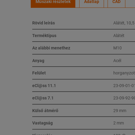
Műszaki részletek
Adatlap
CAD
Rövid leírás
Alátét, 10,
Terméktípus
Alátét
Az alábbi menethez
M10
Anyag
Acél
Felület
horganyzot
eCl@ss 11.1
23-09-01-0
eCl@ss 7.1
23-09-92-9
Külső átmérő
29 mm
Vastagság
2 mm