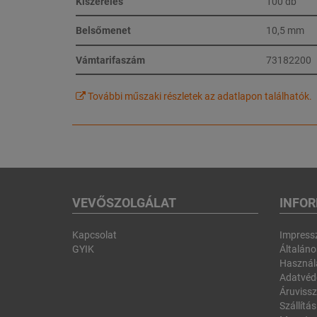
Kiszerelés
100 db
Belsőmenet
10,5 mm
Vámtarifaszám
73182200
További műszaki részletek az adatlapon találhatók.
VEVŐSZOLGÁLAT
INFO
Kapcsolat
Impres
GYIK
Általános
Használa
Adatvéd
Áruvissz
Szállítás