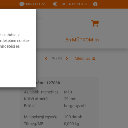
KONTAKT
BEJELENTKEZÉS
e szabása, a
Én MÜPROM-m
rdekében cookie-
irdetési és
76 / 83
Áttekintés
Tételszám.: 127088
Az alábbi menethez:
M10
Külső átmérő:
29 mm
Felület:
horganyzott
Mennyiségi egység:
100 darab
Tömeg/ME:
0,009 kg