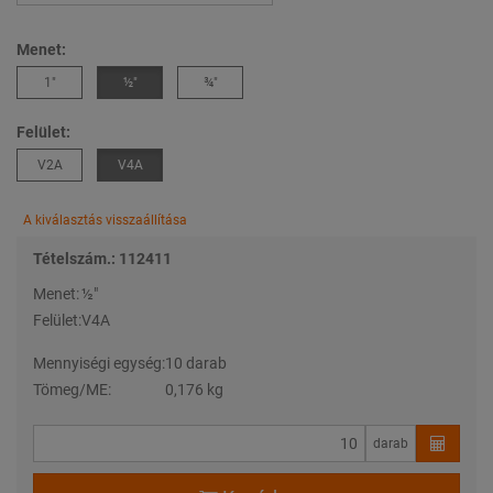
Menet:
1″
½″
¾″
Felület:
V2A
V4A
A kiválasztás visszaállítása
Tételszám.: 112411
Menet:
½″
Felület:
V4A
Mennyiségi egység:
10 darab
Tömeg/ME:
0,176 kg
darab