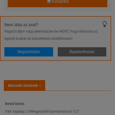
Kosárba
Nem látja az árat?
Regisztráljon vagy jelentkezzen be MOST, hogy láthassa az
egyedi áraikat és közvetlenül rendelhessen!
Regisztrálás
Bejelentkezés
Műszaki részletek
Rövid leírás
V4A Alaplap 2 felhegesztett karmantyúval 1/2"