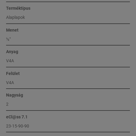
Terméktípus
Alaplapok
Menet
½″
Anyag
V4A
Felület
V4A
Nagyság
2
eCl@ss 7.1
23-15-90-90