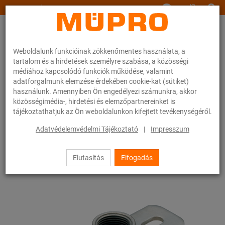
www.muepro.hu
Weboldalunk funkcióinak zökkenőmentes használata, a
tartalom és a hirdetések személyre szabása, a közösségi
médiához kapcsolódó funkciók működése, valamint
adatforgalmunk elemzése érdekében cookie-kat (sütiket)
használunk. Amennyiben Ön engedélyezi számunkra, akkor
Webáruhàz
Rögzítéstechnika
Szerelési anyagok
közösségimédia-, hirdetési és elemzőpartnereinket is
Alaplapok karmantyúval
tájékoztathatjuk az Ön weboldalunkon kifejtett tevékenységéről.
29 / 83
Adatvédelemvédelmi Tájékoztató
|
Impresszum
Elutasítás
Elfogadás