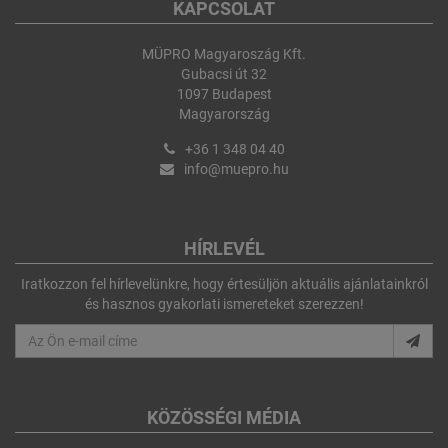
KAPCSOLAT
MÜPRO Magyaroszág Kft.
Gubacsi út 32
1097 Budapest
Magyarország
+36 1 348 04 40
info@muepro.hu
HÍRLEVÉL
Iratkozzon fel hírlevelünkre, hogy értesüljön aktuális ajánlatainkról
és hasznos gyakorlati ismereteket szerezzen!
KÖZÖSSÉGI MÉDIA