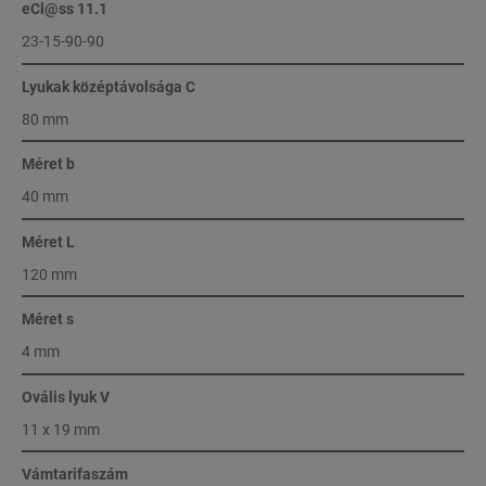
eCl@ss 11.1
23-15-90-90
Lyukak középtávolsága C
80 mm
Méret b
40 mm
Méret L
120 mm
Méret s
4 mm
Ovális lyuk V
11 x 19 mm
Vámtarifaszám