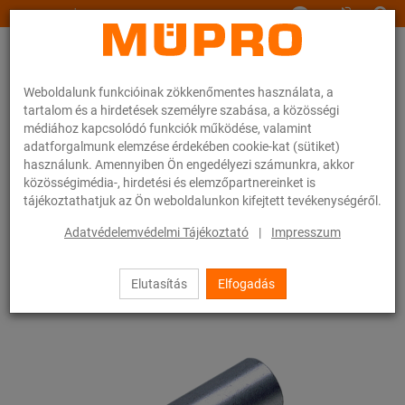
www.muepro.hu
Weboldalunk funkcióinak zökkenőmentes használata, a
tartalom és a hirdetések személyre szabása, a közösségi
médiához kapcsolódó funkciók működése, valamint
adatforgalmunk elemzése érdekében cookie-kat (sütiket)
használunk. Amennyiben Ön engedélyezi számunkra, akkor
Webáruhàz
Rögzítéstechnika
Szerelési anyagok
Szűkítő karmantyúk
közösségimédia-, hirdetési és elemzőpartnereinket is
tájékoztathatjuk az Ön weboldalunkon kifejtett tevékenységéről.
45 / 83
Adatvédelemvédelmi Tájékoztató
|
Impresszum
Elutasítás
Elfogadás