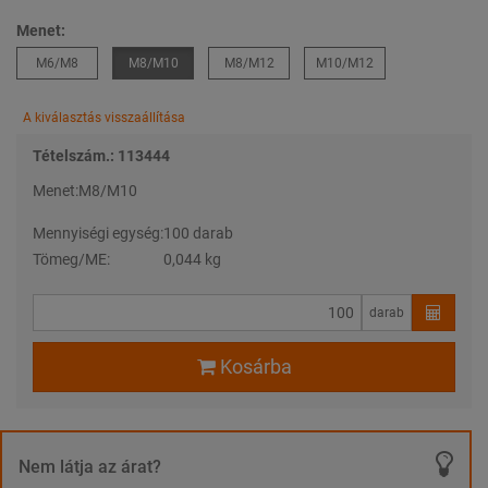
Menet:
M6/M8
M8/M10
M8/M12
M10/M12
A kiválasztás visszaállítása
Tételszám.: 113444
Menet:
M8/M10
Mennyiségi egység:
100 darab
Tömeg/ME:
0,044 kg
darab
Kosárba
Nem látja az árat?