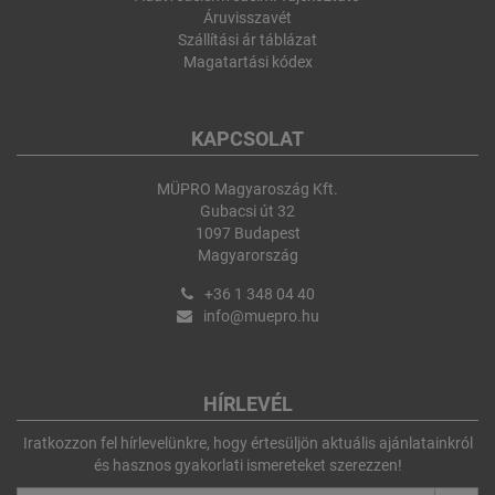
Áruvisszavét
Szállítási ár táblázat
Magatartási kódex
KAPCSOLAT
MÜPRO Magyaroszág Kft.
Gubacsi út 32
1097 Budapest
Magyarország
+36 1 348 04 40
info@muepro.hu
HÍRLEVÉL
Iratkozzon fel hírlevelünkre, hogy értesüljön aktuális ajánlatainkról
és hasznos gyakorlati ismereteket szerezzen!