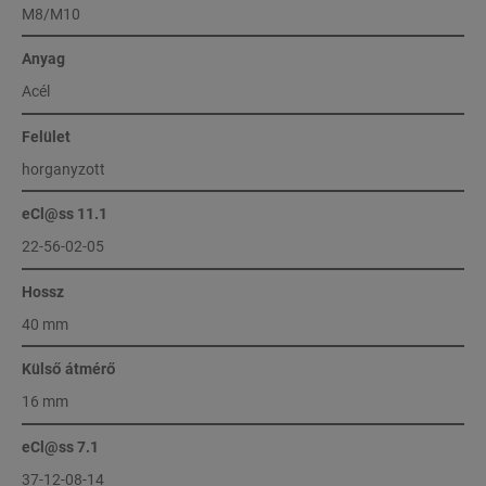
M8/M10
Anyag
Acél
Felület
horganyzott
eCl@ss 11.1
22-56-02-05
Hossz
40 mm
Külső átmérő
16 mm
eCl@ss 7.1
37-12-08-14