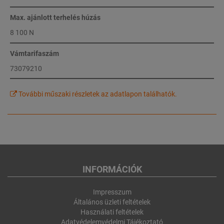
Max. ajánlott terhelés húzás
8 100 N
Vámtarifaszám
73079210
További műszaki részletek az adatlapon találhatók.
INFORMÁCIÓK
Impresszum
Általános üzleti feltételek
Használati feltételek
Adatvédelemvédelmi Tájékoztató