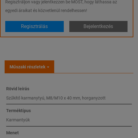
Regisztráljon vagy jelentkezzen be MOST, hogy láthassa az
egyedi áraikat és közvetlenül rendelhessen!
Regisztrálás
Bejelentkezés
Műszaki részletek
Rövid leírás
Szűkítő karmanytyú, M8/M10 x 40 mm, horganyzott
Terméktípus
Karmantyúk
Menet