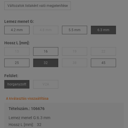
Változatok listaként való megjelenítése
Lemez menet G:
4.2 mm
4.8 mm
5.5 mm
6.3 mm
Hossz L [mm]:
13
16
19
22
25
32
38
45
Felület:
horganyzott
V2A
A kiválasztás visszaállítása
Tételszám.: 106676
Lemez menet G:
6.3 mm
Hossz L [mm]:
32