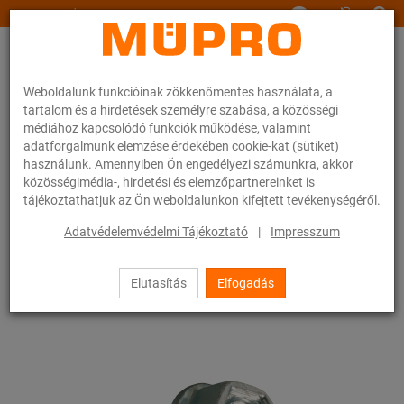
www.muepro.hu
Weboldalunk funkcióinak zökkenőmentes használata, a
tartalom és a hirdetések személyre szabása, a közösségi
médiához kapcsolódó funkciók működése, valamint
adatforgalmunk elemzése érdekében cookie-kat (sütiket)
használunk. Amennyiben Ön engedélyezi számunkra, akkor
Webáruhàz
Rögzítéstechnika
Szerelési anyagok
közösségimédia-, hirdetési és elemzőpartnereinket is
Hatlapfejű önfúró csavar, DIN 7504
tájékoztathatjuk az Ön weboldalunkon kifejtett tevékenységéről.
12 / 83
Adatvédelemvédelmi Tájékoztató
|
Impresszum
Elutasítás
Elfogadás