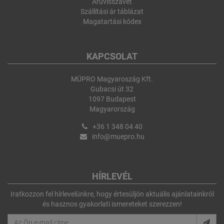
Áruvisszavét
Szállítási ár táblázat
Magatartási kódex
KAPCSOLAT
MÜPRO Magyaroszág Kft.
Gubacsi út 32
1097 Budapest
Magyarország
+36 1 348 04 40
info@muepro.hu
HÍRLEVÉL
Iratkozzon fel hírlevelünkre, hogy értesüljön aktuális ajánlatainkról
és hasznos gyakorlati ismereteket szerezzen!