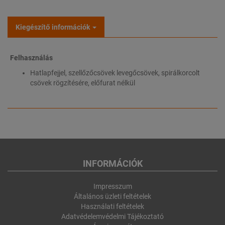
Kiegészítő információk
Felhasználás
Hatlapfejjel, szellőzőcsövek levegőcsövek, spirálkorcolt
csövek rögzítésére, előfurat nélkül
INFORMÁCIÓK
Impresszum
Általános üzleti feltételek
Használati feltételek
Adatvédelemvédelmi Tájékoztató