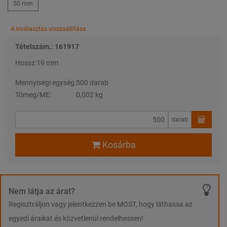
50 mm
A kiválasztás visszaállítása
Tételszám.: 161917
Hossz:
19 mm
Mennyiségi egység:
500 darab
Tömeg/ME:
0,002 kg
darab
Kosárba
Nem látja az árat?
Regisztráljon vagy jelentkezzen be MOST, hogy láthassa az
egyedi áraikat és közvetlenül rendelhessen!