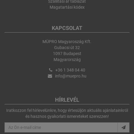
Szállítási ár táblázat
Magatartási kódex
KAPCSOLAT
MÜPRO Magyaroszág Kft.
Gubacsi út 32
1097 Budapest
Magyarország
+36 1 348 04 40
info@muepro.hu
HÍRLEVÉL
Iratkozzon fel hírlevelünkre, hogy értesüljön aktuális ajánlatainkról
és hasznos gyakorlati ismereteket szerezzen!