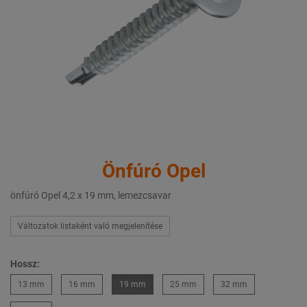
Önfúró Opel
önfúró Opel 4,2 x 19 mm, lemezcsavar
Változatok listaként való megjelenítése
Hossz:
13 mm
16 mm
19 mm
25 mm
32 mm