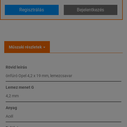
Regisztrálás
Bejelentkezés
Műszaki részletek
Rövid leírás
önfúró Opel 4,2 x 19 mm, lemezcsavar
Lemez menet G
4,2 mm
Anyag
Acél