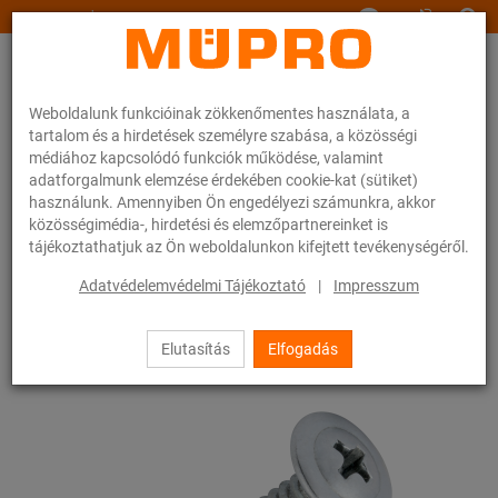
www.muepro.hu
Weboldalunk funkcióinak zökkenőmentes használata, a
tartalom és a hirdetések személyre szabása, a közösségi
médiához kapcsolódó funkciók működése, valamint
adatforgalmunk elemzése érdekében cookie-kat (sütiket)
használunk. Amennyiben Ön engedélyezi számunkra, akkor
Webáruhàz
Rögzítéstechnika
Szerelési anyagok
Önfúró Opel
közösségimédia-, hirdetési és elemzőpartnereinket is
tájékoztathatjuk az Ön weboldalunkon kifejtett tevékenységéről.
14 / 83
Adatvédelemvédelmi Tájékoztató
|
Impresszum
Elutasítás
Elfogadás