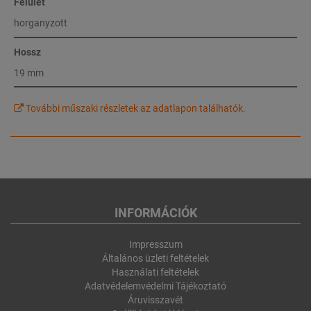
Felület
horganyzott
Hossz
19 mm
További műszaki részletek az adatlapon találhatók.
INFORMÁCIÓK
Impresszum
Általános üzleti feltételek
Használati feltételek
Adatvédelemvédelmi Tájékoztató
Áruvisszavét