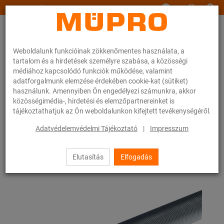
www.muepro.hu
Weboldalunk funkcióinak zökkenőmentes használata, a
tartalom és a hirdetések személyre szabása, a közösségi
médiához kapcsolódó funkciók működése, valamint
adatforgalmunk elemzése érdekében cookie-kat (sütiket)
használunk. Amennyiben Ön engedélyezi számunkra, akkor
Webáruhàz
Rögzítéstechnika
Szerelési anyagok
Menetes csövek
közösségimédia-, hirdetési és elemzőpartnereinket is
tájékoztathatjuk az Ön weboldalunkon kifejtett tevékenységéről.
20 / 83
Adatvédelemvédelmi Tájékoztató
|
Impresszum
Elutasítás
Elfogadás