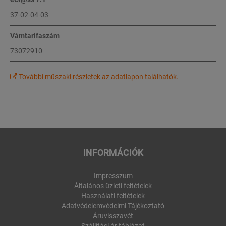
37-02-04-03
Vámtarifaszám
73072910
További műszaki részletek az adatlapon találhatók.
INFORMÁCIÓK
Impresszum
Általános üzleti feltételek
Használati feltételek
Adatvédelemvédelmi Tájékoztató
Áruvisszavét