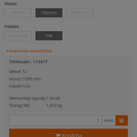
Hossz:
500 mm
1000 mm
2000 mm
Felület:
horganyzott
V4A
A kiválasztás visszaállítása
Tételszám.: 113417
Menet:
¾″
Hossz:
1000 mm
Felület:
V4A
Mennyiségi egység:
1 darab
Tömeg/ME:
1,420 kg
darab
Kosárba