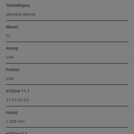
Terméktípus
Menetes elemek
Menet
¾″
Anyag
V4A
Felület
V4A
eCl@ss 11.1
37-02-04-03
Hossz
1 000 mm
eCl@ss 7.1