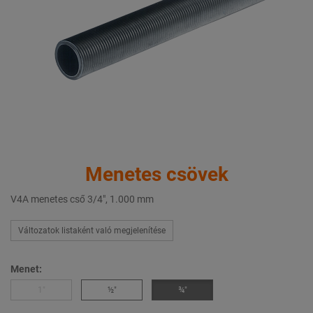
Menetes csövek
V4A menetes cső 3/4", 1.000 mm
Változatok listaként való megjelenítése
Menet:
1″
½″
¾″