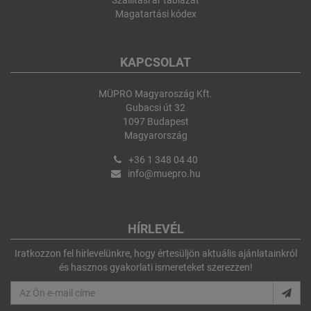
Szállítási ár táblázat
Magatartási kódex
KAPCSOLAT
MÜPRO Magyaroszág Kft.
Gubacsi út 32
1097 Budapest
Magyarország
+36 1 348 04 40
info@muepro.hu
HÍRLEVÉL
Iratkozzon fel hírlevelünkre, hogy értesüljön aktuális ajánlatainkról
és hasznos gyakorlati ismereteket szerezzen!