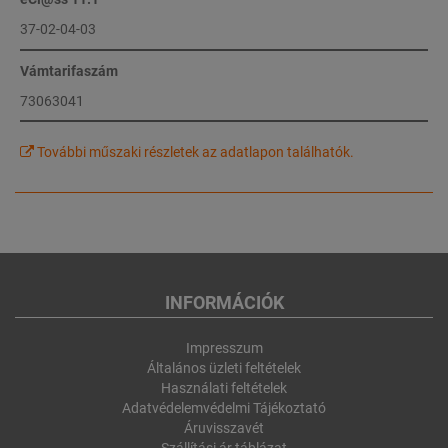
37-02-04-03
Vámtarifaszám
73063041
További műszaki részletek az adatlapon találhatók.
INFORMÁCIÓK
Impresszum
Általános üzleti feltételek
Használati feltételek
Adatvédelemvédelmi Tájékoztató
Áruvisszavét