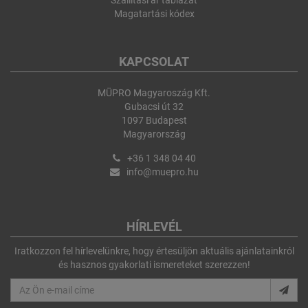
Szállítási ár táblázat
Magatartási kódex
KAPCSOLAT
MÜPRO Magyaroszág Kft.
Gubacsi út 32
1097 Budapest
Magyarország
+36 1 348 04 40
info@muepro.hu
HÍRLEVÉL
Iratkozzon fel hírlevelünkre, hogy értesüljön aktuális ajánlatainkról
és hasznos gyakorlati ismereteket szerezzen!