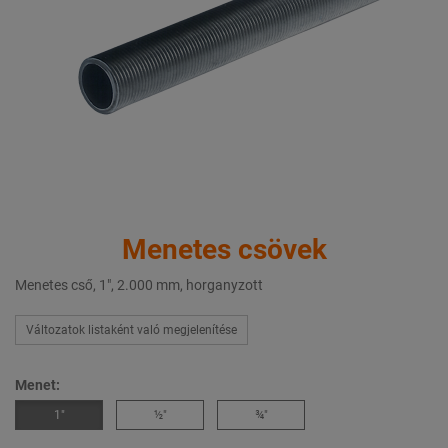
Menetes csövek
Menetes cső, 1", 2.000 mm, horganyzott
Változatok listaként való megjelenítése
Menet:
1″
½″
¾″