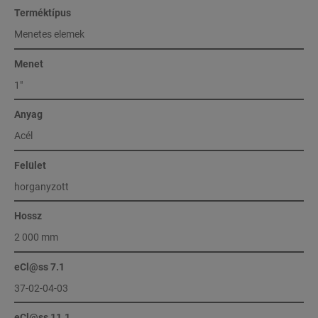
Terméktípus
Menetes elemek
Menet
1″
Anyag
Acél
Felület
horganyzott
Hossz
2 000 mm
eCl@ss 7.1
37-02-04-03
eCl@ss 11.1