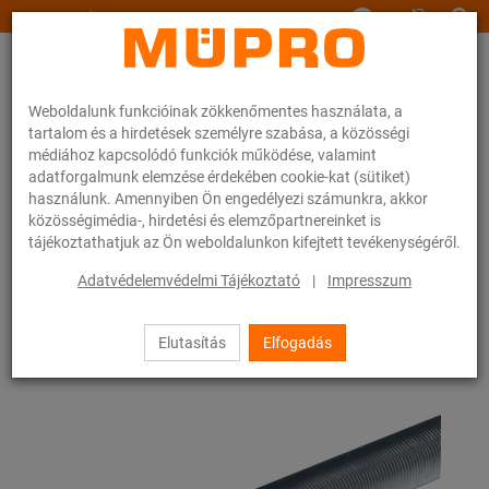
www.muepro.hu
Weboldalunk funkcióinak zökkenőmentes használata, a
tartalom és a hirdetések személyre szabása, a közösségi
médiához kapcsolódó funkciók működése, valamint
adatforgalmunk elemzése érdekében cookie-kat (sütiket)
használunk. Amennyiben Ön engedélyezi számunkra, akkor
Webáruhàz
Rögzítéstechnika
Szerelési anyagok
Menetes csövek
közösségimédia-, hirdetési és elemzőpartnereinket is
tájékoztathatjuk az Ön weboldalunkon kifejtett tevékenységéről.
20 / 83
Adatvédelemvédelmi Tájékoztató
|
Impresszum
Elutasítás
Elfogadás