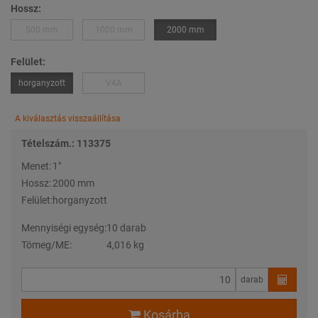
Hossz:
500 mm
1000 mm
2000 mm
Felület:
horganyzott
V4A
A kiválasztás visszaállítása
Tételszám.: 113375
Menet:
1″
Hossz:
2000 mm
Felület:
horganyzott
Mennyiségi egység:
10 darab
Tömeg/ME:
4,016 kg
darab
Kosárba