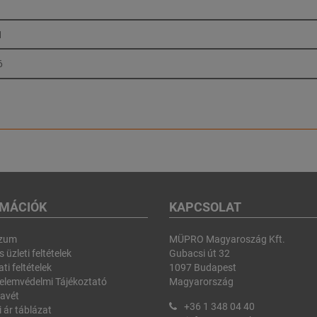
1
6
RMÁCIÓK
KAPCSOLAT
szum
MÜPRO Magyaroszág Kft.
 üzleti feltételek
Gubacsi út 32
ti feltételek
1097 Budapest
elemvédelmi Tájékoztató
Magyarország
avét
+36 1 348 04 40
i ár táblázat