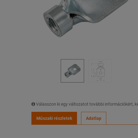
Válasszon ki egy változatot további információkért,
Műszaki részletek
Adatlap