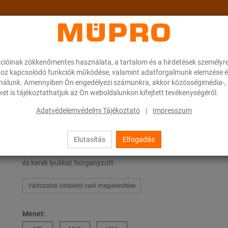
cióinak zökkenőmentes használata, a tartalom és a hirdetések személyr
ok
A MÜPRO-ról
Karrier
Downloads
oz kapcsolódó funkciók működése, valamint adatforgalmunk elemzése é
ználunk. Amennyiben Ön engedélyezi számunkra, akkor közösségimédia-, h
et is tájékoztathatjuk az Ön weboldalunkon kifejtett tevékenységéről.
szem gyűrűvel
Adatvédelemvédelmi Tájékoztató
|
Impresszum
Elutasítás
Elfogadás
Lapos szem gyűrűvel
és kerek lyukkal, horganyzott
Változatok listaként való megjelenítése
Menet: