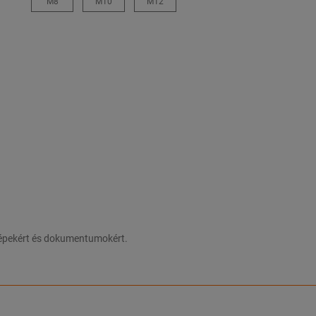
M8
M10
M12
 képekért és dokumentumokért.