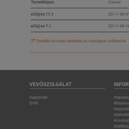
Terméktípus
Csavar
eCl@ss 11.1
23-11-06-0
eCl@ss 7.1
23-11-06-1
További műszaki részletek az adatlapon találhatók.
VEVŐSZOLGÁLAT
INFO
Kapcsolat
Impres
GYIK
Általános
Használa
Adatvéd
Áruvissz
Szállítás