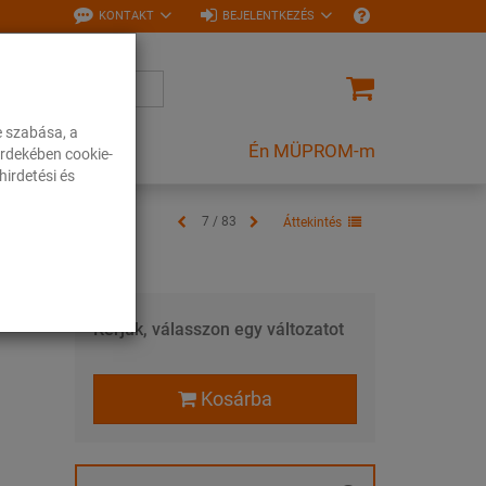
KONTAKT
BEJELENTKEZÉS
e szabása, a
Én MÜPROM-m
rdekében cookie-
irdetési és
7 / 83
Áttekintés
Kérjük, válasszon egy változatot
Kosárba