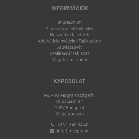
INFORMÁCIÓK
Impresszum
Általános üzleti feltételek
Használati feltételek
Adatvédelemvédelmi Tájékoztató
Áruvisszavét
Szállítási ár táblázat
Magatartási kódex
KAPCSOLAT
MÜPRO Magyaroszág Kft.
Gubacsi út 32
1097 Budapest
Magyarország
+36 1 348 04 40
info@muepro.hu