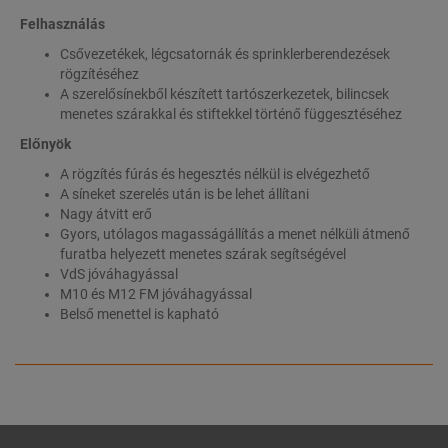
Felhasználás
Csővezetékek, légcsatornák és sprinklerberendezések
rögzítéséhez
A szerelősínekből készített tartószerkezetek, bilincsek
menetes szárakkal és stiftekkel történő függesztéséhez
Előnyök
A rögzítés fúrás és hegesztés nélkül is elvégezhető
A síneket szerelés után is be lehet állítani
Nagy átvitt erő
Gyors, utólagos magasságállítás a menet nélküli átmenő
furatba helyezett menetes szárak segítségével
VdS jóváhagyással
M10 és M12 FM jóváhagyással
Belső menettel is kapható