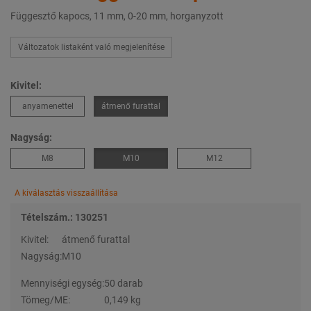
Függesztő kapocs, 11 mm, 0-20 mm, horganyzott
Változatok listaként való megjelenítése
Kivitel:
anyamenettel
átmenő furattal
Nagyság:
M8
M10
M12
A kiválasztás visszaállítása
Tételszám.: 130251
Kivitel:
átmenő furattal
Nagyság:
M10
Mennyiségi egység:
50 darab
Tömeg/ME:
0,149 kg