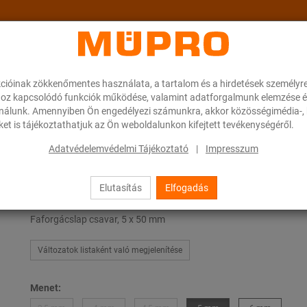
cióinak zökkenőmentes használata, a tartalom és a hirdetések személyr
ok
A MÜPRO-ról
Karrier
Downloads
oz kapcsolódó funkciók működése, valamint adatforgalmunk elemzése é
ználunk. Amennyiben Ön engedélyezi számunkra, akkor közösségimédia-, h
et is tájékoztathatjuk az Ön weboldalunkon kifejtett tevékenységéről.
ácslap csavarok
Adatvédelemvédelmi Tájékoztató
|
Impresszum
Elutasítás
Elfogadás
Faforgácslap csavarok
Faforgácslap csavar, 5 x 50 mm
Változatok listaként való megjelenítése
Menet: