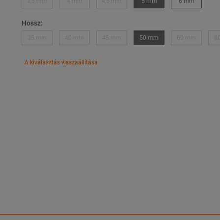
3,5 mm
4 mm
4,5 mm
5 mm
6 mm
Hossz:
35 mm
40 mm
45 mm
50 mm
60 mm
8
A kiválasztás visszaállítása