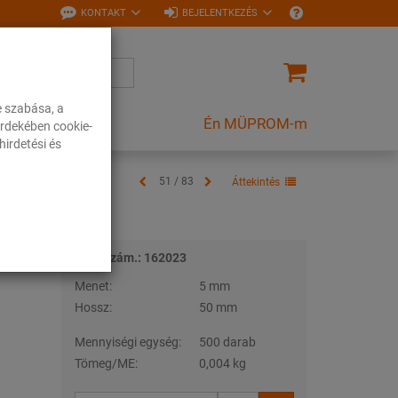
KONTAKT
BEJELENTKEZÉS
e szabása, a
Én MÜPROM-m
rdekében cookie-
irdetési és
51 / 83
Áttekintés
Tételszám.: 162023
Menet:
5 mm
Hossz:
50 mm
Mennyiségi egység:
500 darab
Tömeg/ME:
0,004 kg