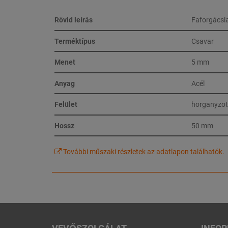
Rövid leírás
Faforgácsl
Terméktípus
Csavar
Menet
5 mm
Anyag
Acél
Felület
horganyzot
Hossz
50 mm
További műszaki részletek az adatlapon találhatók.