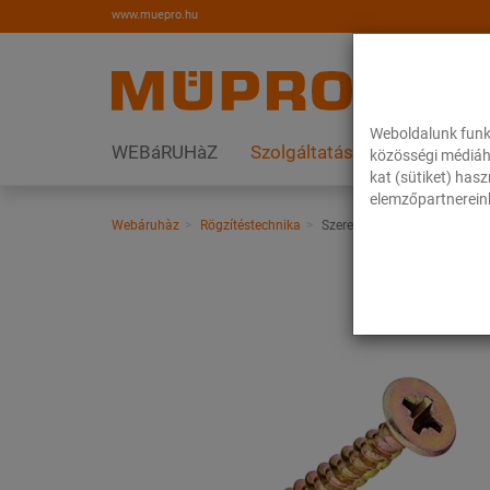
www.muepro.hu
Weboldalunk funk
WEBáRUHàZ
Szolgáltatások
Megoldás
közösségi médiáh
kat (sütiket) has
elemzőpartnereink
Webáruhàz
Rögzítéstechnika
Szerelési anyagok
Faforg