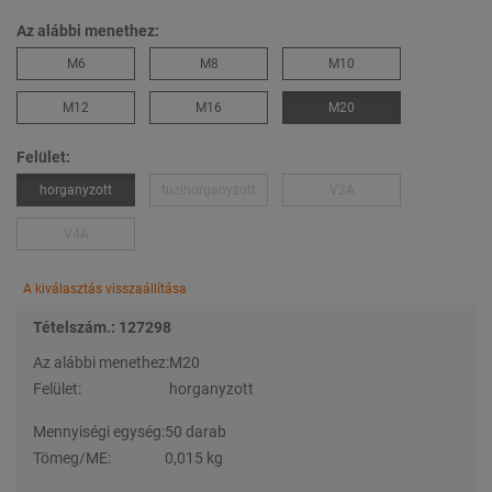
Az alábbi menethez:
M6
M8
M10
M12
M16
M20
Felület:
horganyzott
tuzihorganyzott
V2A
V4A
A kiválasztás visszaállítása
Tételszám.: 127298
Az alábbi menethez:
M20
Felület:
horganyzott
Mennyiségi egység:
50 darab
Tömeg/ME:
0,015 kg