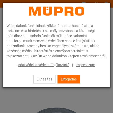
www.muepro.hu
Weboldalunk funkcióinak zökkenőmentes használata, a
tartalom és a hirdetések személyre szabása, a közösségi
médiához kapcsolódó funkciók működése, valamint
adatforgalmunk elemzése érdekében cookie-kat (sütiket)
használunk. Amennyiben Ön engedélyezi számunkra, akkor
Webáruhàz
Rögzítéstechnika
Szerelési anyagok
Alátét
közösségimédia-, hirdetési és elemzőpartnereinket is
tájékoztathatjuk az Ön weboldalunkon kifejtett tevékenységéről.
74 / 83
Adatvédelemvédelmi Tájékoztató
|
Impresszum
Elutasítás
Elfogadás