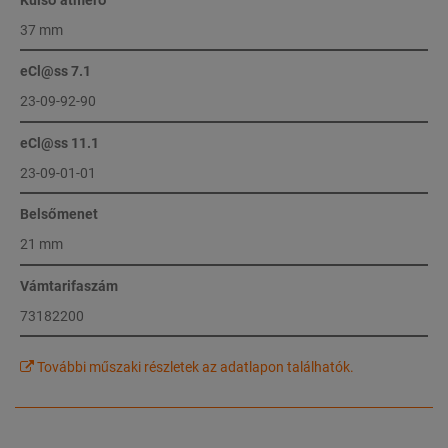
37 mm
eCl@ss 7.1
23-09-92-90
eCl@ss 11.1
23-09-01-01
Belsőmenet
21 mm
Vámtarifaszám
73182200
További műszaki részletek az adatlapon találhatók.