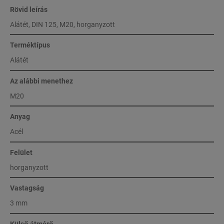
Rövid leírás
Alátét, DIN 125, M20, horganyzott
Terméktípus
Alátét
Az alábbi menethez
M20
Anyag
Acél
Felület
horganyzott
Vastagság
3 mm
Külső átmérő