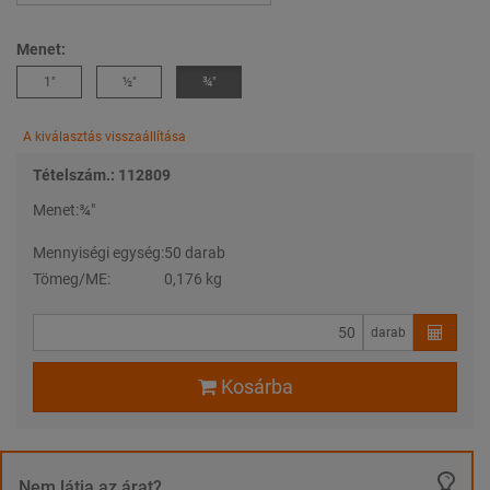
Menet:
1″
½″
¾″
A kiválasztás visszaállítása
Tételszám.: 112809
Menet:
¾″
Mennyiségi egység:
50 darab
Tömeg/ME:
0,176 kg
darab
Kosárba
Nem látja az árat?