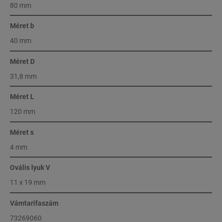
80 mm
Méret b
40 mm
Méret D
31,8 mm
Méret L
120 mm
Méret s
4 mm
Ovális lyuk V
11 x 19 mm
Vámtarifaszám
73269060