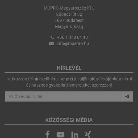
MÜPRO Magyaroszág Kft.
Gubacsi út 32
1097 Budapest
Magyarország
+36 1 348 04 40
info@muepro.hu
HÍRLEVÉL
Iratkozzon fel hírlevelünkre, hogy értesüljön aktuális ajánlatainkról
és hasznos gyakorlati ismereteket szerezzen!
KÖZÖSSÉGI MÉDIA