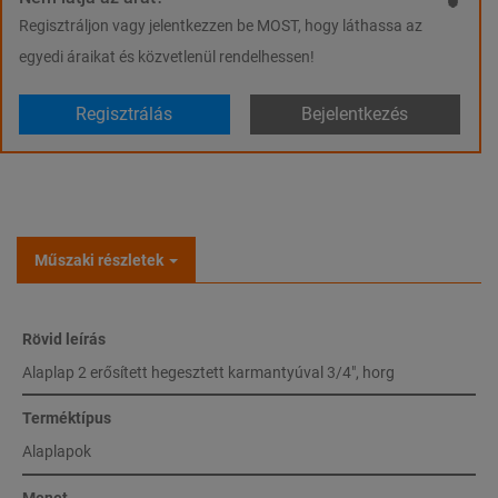
Regisztráljon vagy jelentkezzen be MOST, hogy láthassa az
egyedi áraikat és közvetlenül rendelhessen!
Regisztrálás
Bejelentkezés
Műszaki részletek
Rövid leírás
Alaplap 2 erősített hegesztett karmantyúval 3/4", horg
Terméktípus
Alaplapok
Menet