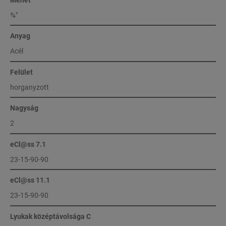
¾″
Anyag
Acél
Felület
horganyzott
Nagyság
2
eCl@ss 7.1
23-15-90-90
eCl@ss 11.1
23-15-90-90
Lyukak középtávolsága C