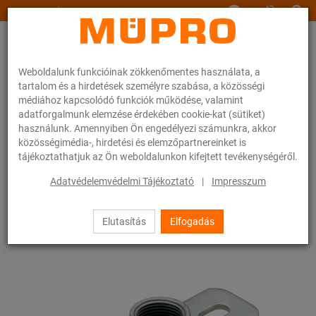
www.muepro.hu
Weboldalunk funkcióinak zökkenőmentes használata, a
tartalom és a hirdetések személyre szabása, a közösségi
médiához kapcsolódó funkciók működése, valamint
adatforgalmunk elemzése érdekében cookie-kat (sütiket)
használunk. Amennyiben Ön engedélyezi számunkra, akkor
Webáruhàz
Rögzítéstechnika
Szerelési anyagok
közösségimédia-, hirdetési és elemzőpartnereinket is
Alaplapok karmantyúval
tájékoztathatjuk az Ön weboldalunkon kifejtett tevékenységéről.
26 / 83
Adatvédelemvédelmi Tájékoztató
|
Impresszum
Elutasítás
Elfogadás