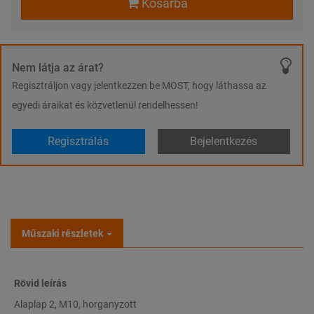
Kosárba
Nem látja az árat?
Regisztráljon vagy jelentkezzen be MOST, hogy láthassa az
egyedi áraikat és közvetlenül rendelhessen!
Regisztrálás
Bejelentkezés
Műszaki részletek
Rövid leírás
Alaplap 2, M10, horganyzott