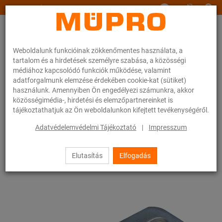
www.muepro.hu
Weboldalunk funkcióinak zökkenőmentes használata, a
tartalom és a hirdetések személyre szabása, a közösségi
médiához kapcsolódó funkciók működése, valamint
adatforgalmunk elemzése érdekében cookie-kat (sütiket)
használunk. Amennyiben Ön engedélyezi számunkra, akkor
Webáruhàz
Rögzítéstechnika
Szerelési anyagok
közösségimédia-, hirdetési és elemzőpartnereinket is
Alaplapok hatlapú anyával
tájékoztathatjuk az Ön weboldalunkon kifejtett tevékenységéről.
32 / 83
Adatvédelemvédelmi Tájékoztató
|
Impresszum
Elutasítás
Elfogadás