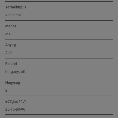
Terméktípus
Alaplapok
Menet
M10
Anyag
Acél
Felület
horganyzott
Nagyság
2
eCl@ss 11.1
23-15-90-90