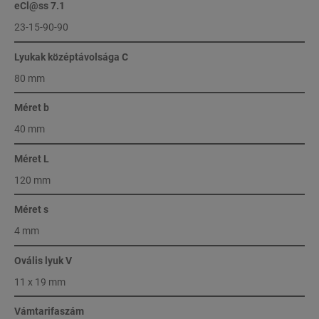
eCl@ss 7.1
23-15-90-90
Lyukak középtávolsága C
80 mm
Méret b
40 mm
Méret L
120 mm
Méret s
4 mm
Ovális lyuk V
11 x 19 mm
Vámtarifaszám