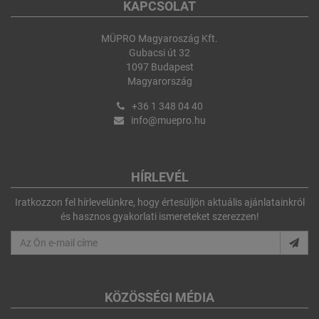
KAPCSOLAT
MÜPRO Magyaroszág Kft.
Gubacsi út 32
1097 Budapest
Magyarország
+36 1 348 04 40
info@muepro.hu
HÍRLEVÉL
Iratkozzon fel hírlevelünkre, hogy értesüljön aktuális ajánlatainkról
és hasznos gyakorlati ismereteket szerezzen!
KÖZÖSSÉGI MÉDIA