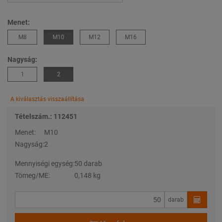
Menet:
M8
M10
M12
M16
Nagyság:
1
2
A kiválasztás visszaállítása
Tételszám.: 112451
Menet:
M10
Nagyság:
2
Mennyiségi egység:
50 darab
Tömeg/ME:
0,148 kg
darab