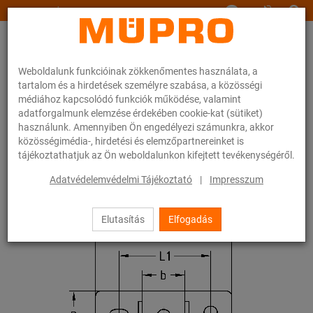
www.muepro.hu
Weboldalunk funkcióinak zökkenőmentes használata, a
tartalom és a hirdetések személyre szabása, a közösségi
médiához kapcsolódó funkciók működése, valamint
adatforgalmunk elemzése érdekében cookie-kat (sütiket)
használunk. Amennyiben Ön engedélyezi számunkra, akkor
Webáruhàz
Rögzítéstechnika
Spinklerberendezések rögzítése
közösségimédia-, hirdetési és elemzőpartnereinket is
Szerelősínek spinklerberendezések rögzítéséhez
tájékoztathatjuk az Ön weboldalunkon kifejtett tevékenységéről.
MPR-nyeregalakú rögzítő
Adatvédelemvédelmi Tájékoztató
|
Impresszum
20 / 43
Elutasítás
Elfogadás