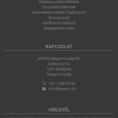
Általános üzleti feltételek
Használati feltételek
Adatvédelemvédelmi Tájékoztató
Áruvisszavét
Szállítási ár táblázat
Magatartási kódex
KAPCSOLAT
MÜPRO Magyaroszág Kft.
Gubacsi út 32
1097 Budapest
Magyarország
+36 1 348 04 40
info@muepro.hu
HÍRLEVÉL