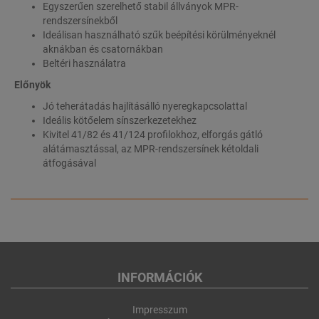
Egyszerűen szerelhető stabil állványok MPR-
rendszersínekből
Ideálisan használható szűk beépítési körülményeknél
aknákban és csatornákban
Beltéri használatra
Előnyök
Jó teherátadás hajlításálló nyeregkapcsolattal
Ideális kötőelem sínszerkezetekhez
Kivitel 41/82 és 41/124 profilokhoz, elforgás gátló
alátámasztással, az MPR-rendszersínek kétoldali
átfogásával
INFORMÁCIÓK
Impresszum