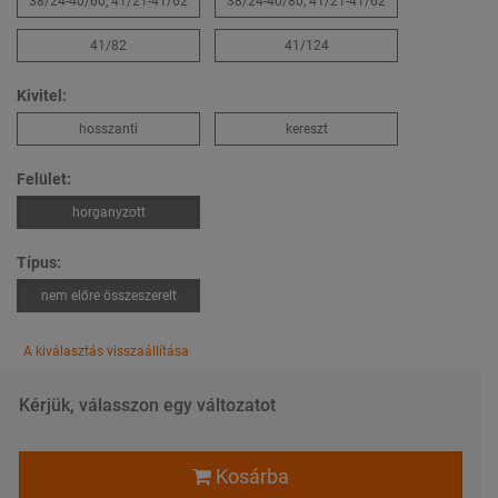
38/24-40/60, 41/21-41/62
38/24-40/80, 41/21-41/62
41/82
41/124
Kivitel:
hosszanti
kereszt
Felület:
horganyzott
Típus:
nem előre összeszerelt
A kiválasztás visszaállítása
Kérjük, válasszon egy változatot
Kosárba