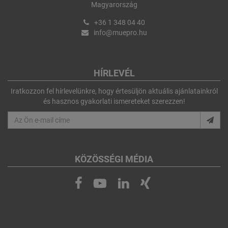
Magyarország
+36 1 348 04 40
info@muepro.hu
HÍRLEVÉL
Iratkozzon fel hírlevelünkre, hogy értesüljön aktuális ajánlatainkról
és hasznos gyakorlati ismereteket szerezzen!
KÖZÖSSÉGI MÉDIA