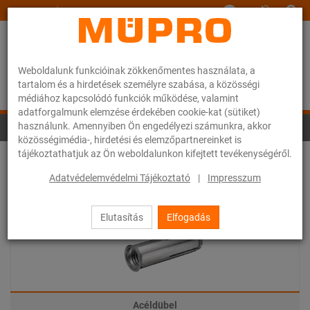
www.muepro.hu
Weboldalunk funkcióinak zökkenőmentes használata, a
tartalom és a hirdetések személyre szabása, a közösségi
médiához kapcsolódó funkciók működése, valamint
adatforgalmunk elemzése érdekében cookie-kat (sütiket)
használunk. Amennyiben Ön engedélyezi számunkra, akkor
Dübelek spinklerberendezések rögzítéséhez
közösségimédia-, hirdetési és elemzőpartnereinket is
tájékoztathatjuk az Ön weboldalunkon kifejtett tevékenységéről.
Adatvédelemvédelmi Tájékoztató
|
Impresszum
Elutasítás
Elfogadás
Acéldübel