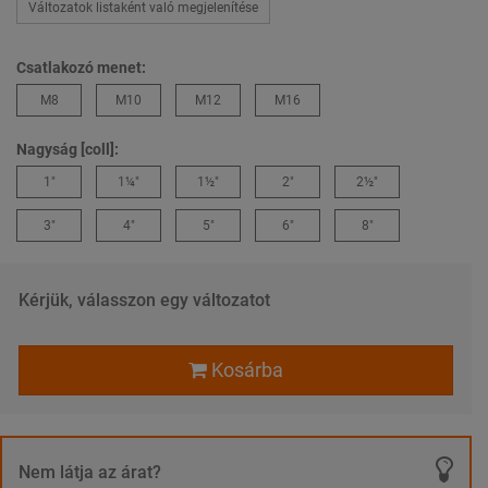
Változatok listaként való megjelenítése
Csatlakozó menet:
M8
M10
M12
M16
Nagyság [coll]:
1"
1¼"
1½"
2"
2½"
3"
4"
5"
6"
8"
Kérjük, válasszon egy változatot
Kosárba
Nem látja az árat?