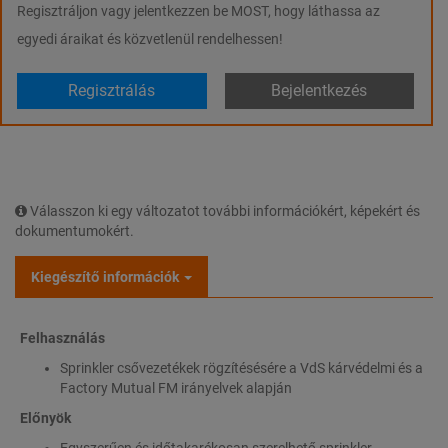
Regisztráljon vagy jelentkezzen be MOST, hogy láthassa az
egyedi áraikat és közvetlenül rendelhessen!
Regisztrálás
Bejelentkezés
Válasszon ki egy változatot további információkért, képekért és
dokumentumokért.
Kiegészítő információk
Felhasználás
Sprinkler csővezetékek rögzítésésére a VdS kárvédelmi és a
Factory Mutual FM irányelvek alapján
Előnyök
Egyszerűen és időtakarékosan szerelhető sprinkler