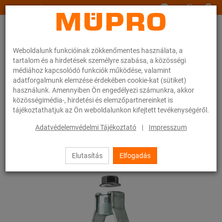
www.muepro.hu
Weboldalunk funkcióinak zökkenőmentes használata, a
tartalom és a hirdetések személyre szabása, a közösségi
médiához kapcsolódó funkciók működése, valamint
adatforgalmunk elemzése érdekében cookie-kat (sütiket)
használunk. Amennyiben Ön engedélyezi számunkra, akkor
Webáruhàz
Rögzítéstechnika
Spinklerberendezések rögzítése
közösségimédia-, hirdetési és elemzőpartnereinket is
Csőbilincsek spinklerberendezések rögzítéséhez
tájékoztathatjuk az Ön weboldalunkon kifejtett tevékenységéről.
Sprinkler bilincsek Typ EHS
Adatvédelemvédelmi Tájékoztató
|
Impresszum
1 / 9
Elutasítás
Elfogadás