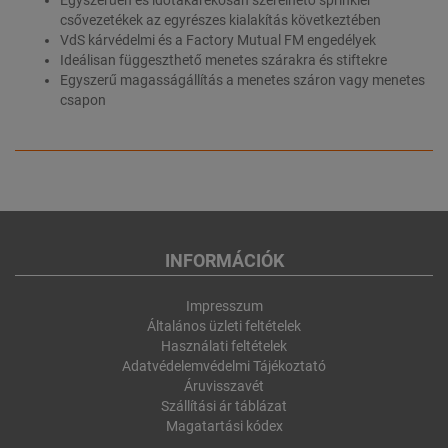
csővezetékek az egyrészes kialakítás következtében
VdS kárvédelmi és a Factory Mutual FM engedélyek
Ideálisan függeszthető menetes szárakra és stiftekre
Egyszerű magasságállítás a menetes száron vagy menetes
csapon
INFORMÁCIÓK
Impresszum
Általános üzleti feltételek
Használati feltételek
Adatvédelemvédelmi Tájékoztató
Áruvisszavét
Szállítási ár táblázat
Magatartási kódex