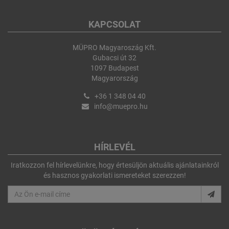
KAPCSOLAT
MÜPRO Magyaroszág Kft.
Gubacsi út 32
1097 Budapest
Magyarország
+36 1 348 04 40
info@muepro.hu
HÍRLEVÉL
Iratkozzon fel hírlevelünkre, hogy értesüljön aktuális ajánlatainkról
és hasznos gyakorlati ismereteket szerezzen!