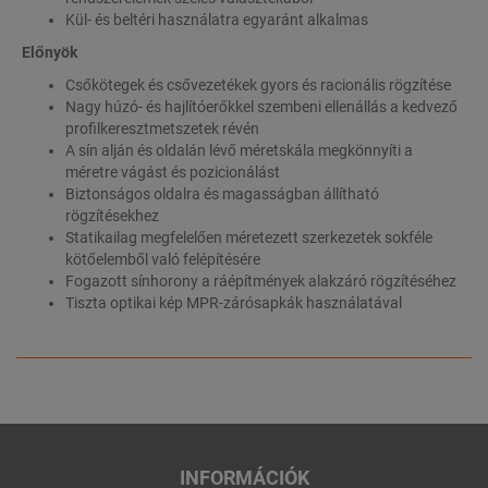
Kül- és beltéri használatra egyaránt alkalmas
Előnyök
Csőkötegek és csővezetékek gyors és racionális rögzítése
Nagy húzó- és hajlítóerőkkel szembeni ellenállás a kedvező
profilkeresztmetszetek révén
A sín alján és oldalán lévő méretskála megkönnyíti a
méretre vágást és pozicionálást
Biztonságos oldalra és magasságban állítható
rögzítésekhez
Statikailag megfelelően méretezett szerkezetek sokféle
kötőelemből való felépítésére
Fogazott sínhorony a ráépítmények alakzáró rögzítéséhez
Tiszta optikai kép MPR-zárósapkák használatával
INFORMÁCIÓK