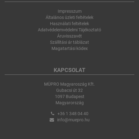
Impresszum
Általános üzleti feltételek
Használati feltételek
Adatvédelemvédelmi Tájékoztató
Áruvisszavét
Szállítási ár táblázat
Magatartási kódex
KAPCSOLAT
MÜPRO Magyaroszág Kft.
Gubacsi út 32
1097 Budapest
Magyarország
+36 1 348 04 40
info@muepro.hu