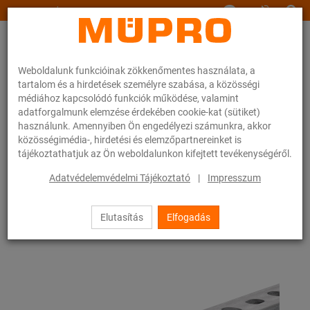
www.muepro.hu
Weboldalunk funkcióinak zökkenőmentes használata, a
tartalom és a hirdetések személyre szabása, a közösségi
médiához kapcsolódó funkciók működése, valamint
adatforgalmunk elemzése érdekében cookie-kat (sütiket)
használunk. Amennyiben Ön engedélyezi számunkra, akkor
Webáruhàz
Rögzítéstechnika
Rozsdamentes termékek
közösségimédia-, hirdetési és elemzőpartnereinket is
Nemesacél szerelősínek
MPR-rendszersínek
tájékoztathatjuk az Ön weboldalunkon kifejtett tevékenységéről.
23 / 47
Adatvédelemvédelmi Tájékoztató
|
Impresszum
Elutasítás
Elfogadás