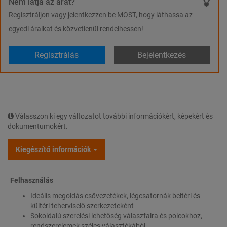
Nem látja az árat?
Regisztráljon vagy jelentkezzen be MOST, hogy láthassa az
egyedi áraikat és közvetlenül rendelhessen!
Regisztrálás
Bejelentkezés
Válasszon ki egy változatot további információkért, képekért és
dokumentumokért.
Kiegészítő információk
Felhasználás
Ideális megoldás csővezetékek, légcsatornák beltéri és
kültéri teherviselő szerkezeteként
Sokoldalú szerelési lehetőség válaszfalra és polcokhoz,
rendszerelemek széles választékából