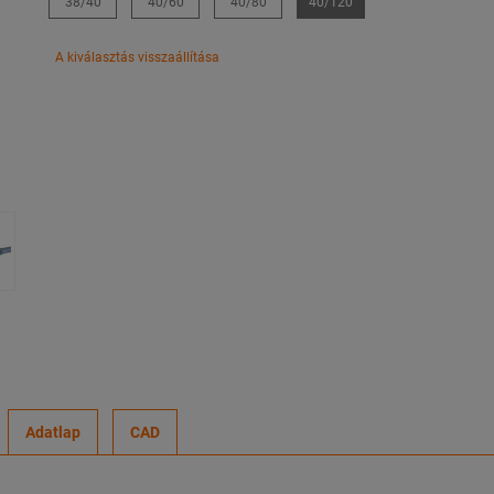
38/40
40/60
40/80
40/120
A kiválasztás visszaállítása
Adatlap
CAD