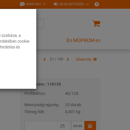
KONTAKT
BEJELENTKEZÉS
e szabása, a
Én MÜPROM-m
rdekében cookie-
irdetési és
21 / 100
Áttekintés
Tételszám.: 118135
Profilokhoz:
40/120
Mennyiségi egység:
25 darab
Tömeg/ME:
0,401 kg
darab