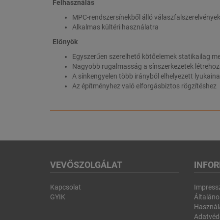
Felhasználás
MPC-rendszersínekből álló válaszfalszerelvények
Alkalmas kültéri használatra
Előnyök
Egyszerűen szerelhető kötőelemek statikailag me
Nagyobb rugalmasság a sínszerkezetek létreho
A sínkengyelen több irányból elhelyezett lyukaina
Az építményhez való elforgásbiztos rögzítéshez
VEVŐSZOLGÁLAT
INFO
Kapcsolat
Impres
GYIK
Általános
Használa
Adatvéd