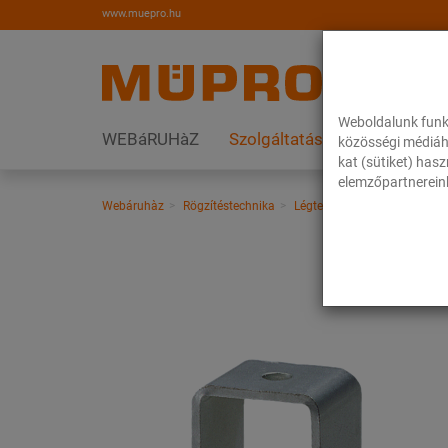
www.muepro.hu
Weboldalunk funk
WEBáRUHàZ
Szolgáltatások
Megoldás
közösségi médiáh
kat (sütiket) has
elemzőpartnereink
Webáruhàz
Rögzítéstechnika
Légtechnika
Tűzihorganyz