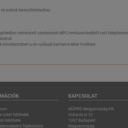
 és polcok keresztkötéseihez
gfelelően méretezett szerkezetek MPC-rendszersínekből való felépítésér
zásánál
k következtében a sín nyílását bármerre lehet fordítani
RMÁCIÓK
KAPCSOLAT
szum
MÜPRO Magyaroszág Kft.
 üzleti feltételek
Gubacsi út 32
ti feltételek
1097 Budapest
elemvédelmi Tájékoztató
Magyarország