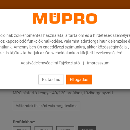
cióinak zökkenőmentes használata, a tartalom és a hirdetések személyr
ok
A MÜPRO-ról
Karrier
Downloads
oz kapcsolódó funkciók működése, valamint adatforgalmunk elemzése é
ználunk. Amennyiben Ön engedélyezi számunkra, akkor közösségimédia-, h
et is tájékoztathatjuk az Ön weboldalunkon kifejtett tevékenységéről.
ott termékek szellőzőcsövek rögzítéséhez
MPC-síntartó kengyel
Adatvédelemvédelmi Tájékoztató
|
Impresszum
Elutasítás
Elfogadás
MPC-síntartó kengyel
MPC-síntartó kengyel 40/120 profilhoz, tűzihorganyzott
Változatok listaként való megjelenítése
Profilokhoz: