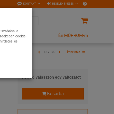
KONTAKT
BEJELENTKEZÉS
e szabása, a
Én MÜPROM-m
rdekében cookie-
irdetési és
18 / 100
Áttekintés
Kérjük, válasszon egy változatot
Kosárba