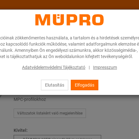
cióinak zökkenőmentes használata, a tartalom és a hirdetések személyr
ok
A MÜPRO-ról
Karrier
Downloads
oz kapcsolódó funkciók működése, valamint adatforgalmunk elemzése é
ználunk. Amennyiben Ön engedélyezi számunkra, akkor közösségimédia-, h
et is tájékoztathatjuk az Ön weboldalunkon kifejtett tevékenységéről.
ott termékek szellőzőcsövek rögzítéséhez
DÄMMGULAST® sínprofil
Adatvédelemvédelmi Tájékoztató
|
Impresszum
Elutasítás
Elfogadás
DÄMMGULAST® sínprofil
MPC-profilokhoz
Változatok listaként való megjelenítése
Kivitel: