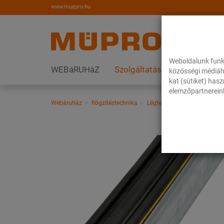
www.muepro.hu
Weboldalunk funk
WEBáRUHàZ
Szolgáltatások
Megoldás
közösségi médiáh
kat (sütiket) has
elemzőpartnereink
Webáruhàz
Rögzítéstechnika
Légtechnika
Tűzihorganyz