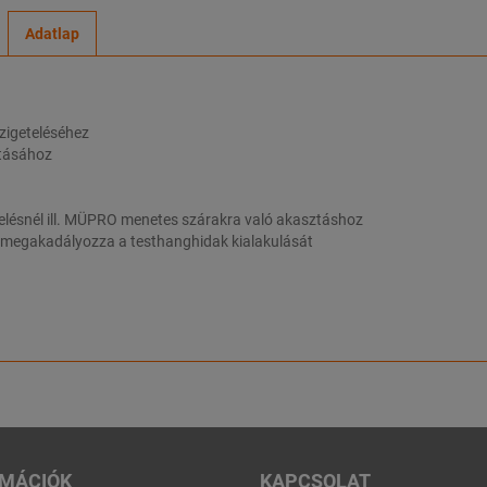
Adatlap
szigeteléséhez
ztásához
elésnél ill. MÜPRO menetes szárakra való akasztáshoz
i megakadályozza a testhanghidak kialakulását
RMÁCIÓK
KAPCSOLAT