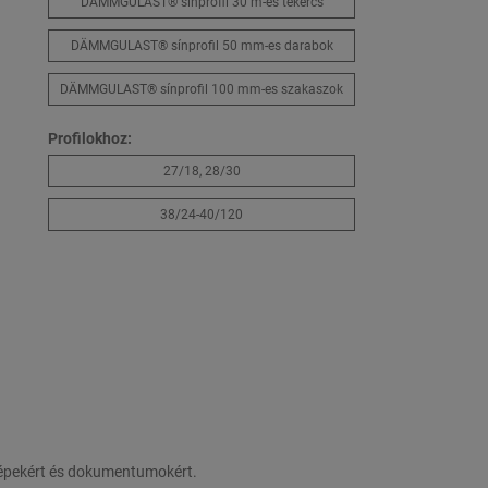
DÄMMGULAST® sínprofil 30 m-es tekercs
DÄMMGULAST® sínprofil 50 mm-es darabok
DÄMMGULAST® sínprofil 100 mm-es szakaszok
Profilokhoz:
27/18, 28/30
38/24-40/120
 képekért és dokumentumokért.