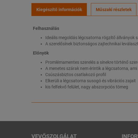
Kiegészítő információk
Műszaki részletek
Felhasználás
Ideális megoldás légcsatorna rögzítő állványok 
A szerelősínek biztonságos zajtechnikai leválas
Előnyök
Promlémamentes szerelés a sínekre történő szer
A menetes szárak nem érintik a légcsatorna, am
Csúszásbiztos csatlakozó profil
Elkerüli a légcsatorna susogó és vibrációs zajait
kis felfekvő felület, nagy abszorpciós tömeg
VEVŐSZOLGÁLAT
INFO