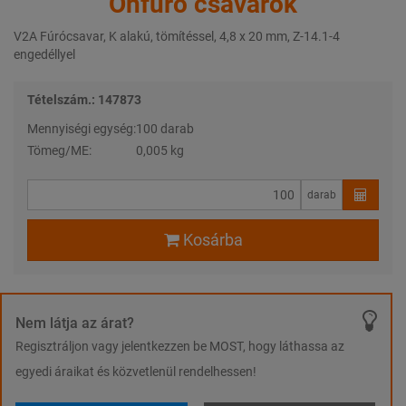
Önfúró csavarok
V2A Fúrócsavar, K alakú, tömítéssel, 4,8 x 20 mm, Z-14.1-4
engedéllyel
Tételszám.: 147873
Mennyiségi egység:
100 darab
Tömeg/ME:
0,005 kg
darab
Kosárba
Nem látja az árat?
Regisztráljon vagy jelentkezzen be MOST, hogy láthassa az
egyedi áraikat és közvetlenül rendelhessen!