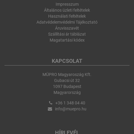
Impresszum
Általános üzleti feltételek
Használati feltételek
Adatvédelemvédelmi Tájékoztató
Áruvisszavét
Szállítási ár táblázat
Magatartási kódex
KAPCSOLAT
MÜPRO Magyaroszág Kft.
Gubacsi út 32
1097 Budapest
Magyarország
+36 1 348 04 40
info@muepro.hu
HÍRLEVÉL