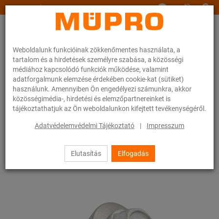
www.muepro.hu
Weboldalunk funkcióinak zökkenőmentes használata, a
tartalom és a hirdetések személyre szabása, a közösségi
médiához kapcsolódó funkciók működése, valamint
adatforgalmunk elemzése érdekében cookie-kat (sütiket)
használunk. Amennyiben Ön engedélyezi számunkra, akkor
Webáruhàz
Rögzítéstechnika
Légtechnika
közösségimédia-, hirdetési és elemzőpartnereinket is
Szerelőanyagok szellőzőcsövek rögzítéséhez
Önfúró csavarok
tájékoztathatjuk az Ön weboldalunkon kifejtett tevékenységéről.
5 / 8
Adatvédelemvédelmi Tájékoztató
|
Impresszum
Elutasítás
Elfogadás