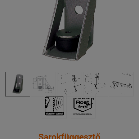
Sarokfüggesztő