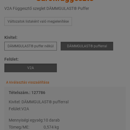
V2A Függesztő szeglet DÄMMGULAST® Puffer
Változatok listaként való megjelenítése
Kivitel:
DÄMMGULAST® puffer nélkül
DÄMMGULAST® pufferral
Felület:
V2A
A kiválasztás visszaállítása
Tételszám.: 127786
Kivitel:
DÄMMGULAST® pufferral
Felület:
V2A
Mennyiségi egység:
10 darab
Tömeg/ME:
0,574 kg