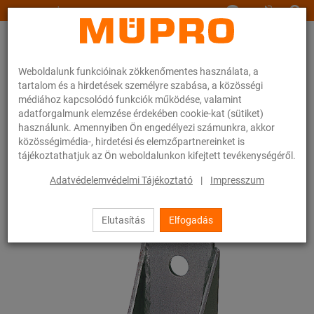
www.muepro.hu
Weboldalunk funkcióinak zökkenőmentes használata, a
tartalom és a hirdetések személyre szabása, a közösségi
médiához kapcsolódó funkciók működése, valamint
adatforgalmunk elemzése érdekében cookie-kat (sütiket)
használunk. Amennyiben Ön engedélyezi számunkra, akkor
Webáruhàz
Rögzítéstechnika
Légtechnika
közösségimédia-, hirdetési és elemzőpartnereinket is
Nemesacél termékek szellőzőcsövek rögzítéséhez
Sarokfüggesztő
tájékoztathatjuk az Ön weboldalunkon kifejtett tevékenységéről.
27 / 52
Adatvédelemvédelmi Tájékoztató
|
Impresszum
Elutasítás
Elfogadás