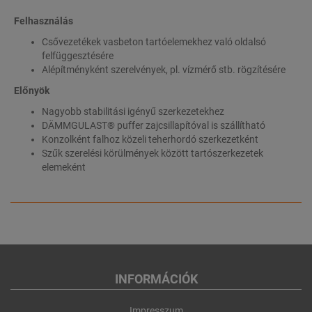
Felhasználás
Csővezetékek vasbeton tartóelemekhez való oldalsó
felfüggesztésére
Alépítményként szerelvények, pl. vízmérő stb. rögzítésére
Előnyök
Nagyobb stabilitási igényű szerkezetekhez
DÄMMGULAST® puffer zajcsillapítóval is szállítható
Konzolként falhoz közeli teherhordó szerkezetként
Szűk szerelési körülmények között tartószerkezetek
elemeként
INFORMÁCIÓK
Impresszum