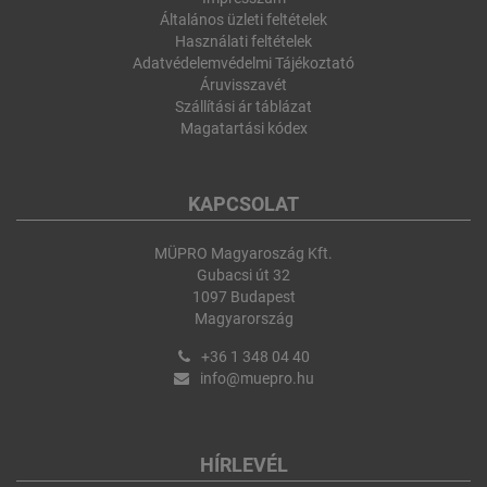
Általános üzleti feltételek
Használati feltételek
Adatvédelemvédelmi Tájékoztató
Áruvisszavét
Szállítási ár táblázat
Magatartási kódex
KAPCSOLAT
MÜPRO Magyaroszág Kft.
Gubacsi út 32
1097 Budapest
Magyarország
+36 1 348 04 40
info@muepro.hu
HÍRLEVÉL