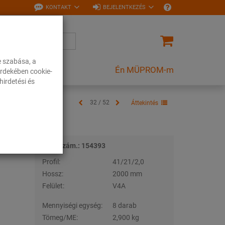
KONTAKT
BEJELENTKEZÉS
e szabása, a
Én MÜPROM-m
rdekében cookie-
irdetési és
32 / 52
Áttekintés
Tételszám.: 154393
Profil:
41/21/2,0
Hossz:
2000 mm
Felület:
V4A
Mennyiségi egység:
8 darab
Tömeg/ME:
2,900 kg