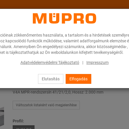
cióinak zökkenőmentes használata, a tartalom és a hirdetések személyr
ok
A MÜPRO-ról
Karrier
Downloads
oz kapcsolódó funkciók működése, valamint adatforgalmunk elemzése é
ználunk. Amennyiben Ön engedélyezi számunkra, akkor közösségimédia-, h
et is tájékoztathatjuk az Ön weboldalunkon kifejtett tevékenységéről.
rmékek szellőzőcsövek rögzítéséhez
MPR-rendszersínek
Adatvédelemvédelmi Tájékoztató
|
Impresszum
Elutasítás
Elfogadás
MPR-rendszersínek
V4A MPR-rendszersín 41/21/2,0, Hossz: 2.000 mm
Változatok listaként való megjelenítése
Profil: