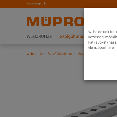
www.muepro.hu
Weboldalunk funk
WEBáRUHàZ
Szolgáltatások
Megoldás
közösségi médiáh
kat (sütiket) has
elemzőpartnereink
Webáruhàz
Rögzítéstechnika
Légtechnika
Nemesacél te