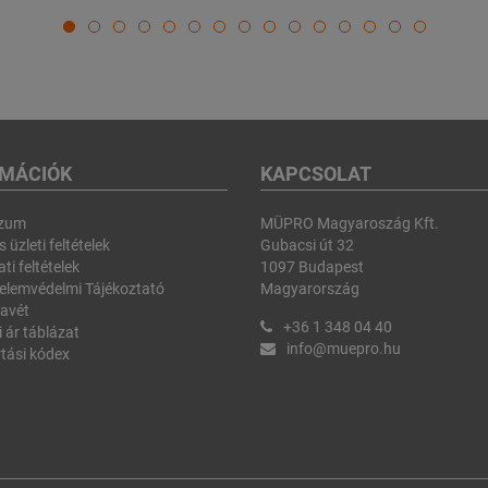
RMÁCIÓK
KAPCSOLAT
szum
MÜPRO Magyaroszág Kft.
 üzleti feltételek
Gubacsi út 32
ti feltételek
1097 Budapest
elemvédelmi Tájékoztató
Magyarország
avét
+36 1 348 04 40
i ár táblázat
info@muepro.hu
tási kódex