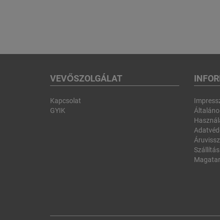
VEVŐSZOLGÁLAT
INFO
Kapcsolat
Impres
GYIK
Általános
Használa
Adatvéd
Áruvissz
Szállítás
Magatar