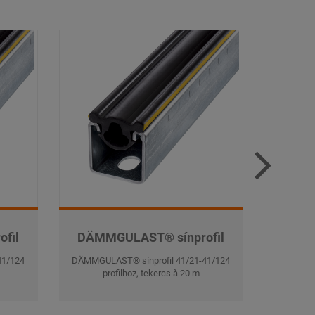
fil
DÄMMGULAST® sínprofil
DÄMM
41/124
DÄMMGULAST® sínprofil 41/21-41/124
DÄMMGULA
profilhoz, tekercs à 20 m
p