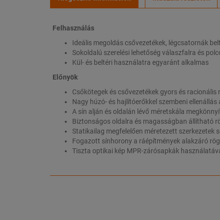
Felhasználás
Ideális megoldás csővezetékek, légcsatornák belté
Sokoldalú szerelési lehetőség válaszfalra és pol
Kül- és beltéri használatra egyaránt alkalmas
Előnyök
Csőkötegek és csővezetékek gyors és racionális 
Nagy húzó- és hajlítóerőkkel szembeni ellenállás
A sín alján és oldalán lévő méretskála megkönnyí
Biztonságos oldalra és magasságban állítható r
Statikailag megfelelően méretezett szerkezetek s
Fogazott sínhorony a ráépítmények alakzáró rög
Tiszta optikai kép MPR-zárósapkák használatáv