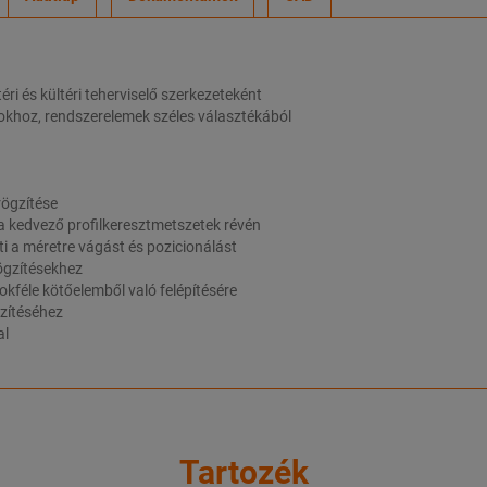
ri és kültéri teherviselő szerkezeteként
cokhoz, rendszerelemek széles választékából
rögzítése
 a kedvező profilkeresztmetszetek révén
ti a méretre vágást és pozicionálást
ögzítésekhez
okféle kötőelemből való felépítésére
zítéséhez
al
Tartozék