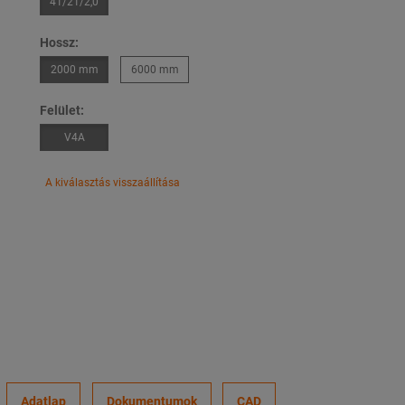
41/21/2,0
Hossz:
2000 mm
6000 mm
Felület:
V4A
A kiválasztás visszaállítása
Adatlap
Dokumentumok
CAD