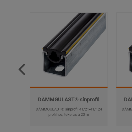
DÄMMGULAST® sínprofil
DÄ
DÄMMGULAST® sínprofil 41/21-41/124
DÄMMG
profilhoz, tekercs à 20 m