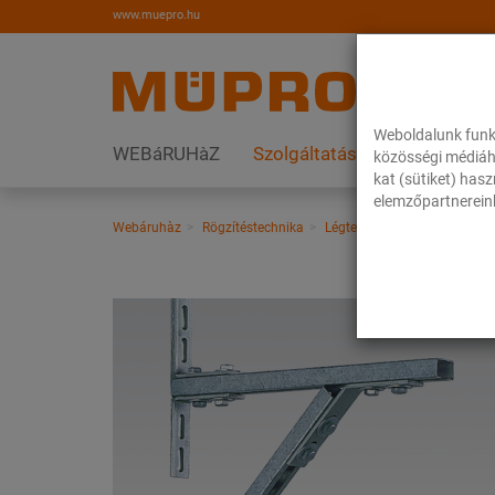
www.muepro.hu
Weboldalunk funk
WEBáRUHàZ
Szolgáltatások
Megoldás
közösségi médiáh
kat (sütiket) has
elemzőpartnereink
Webáruhàz
Rögzítéstechnika
Légtechnika
Nemesacél te