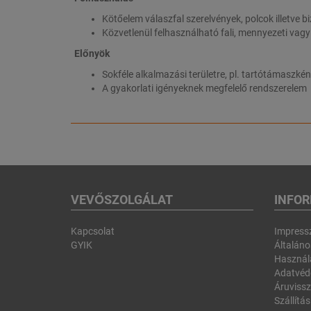
Kötőelem válaszfal szerelvények, polcok illetve 
Közvetlenül felhasználható fali, mennyezeti vagy
Előnyök
Sokféle alkalmazási területre, pl. tartótámaszké
A gyakorlati igényeknek megfelelő rendszerelem
VEVŐSZOLGÁLAT
INFO
Kapcsolat
Impres
GYIK
Általános
Használa
Adatvéd
Áruvissz
Szállítás