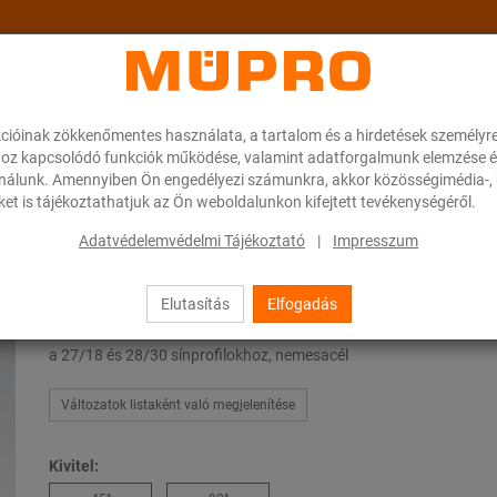
cióinak zökkenőmentes használata, a tartalom és a hirdetések személyr
ok
A MÜPRO-ról
Karrier
Downloads
oz kapcsolódó funkciók működése, valamint adatforgalmunk elemzése é
ználunk. Amennyiben Ön engedélyezi számunkra, akkor közösségimédia-, h
et is tájékoztathatjuk az Ön weboldalunkon kifejtett tevékenységéről.
rmékek szellőzőcsövek rögzítéséhez
MPC-szerelőszeglet
Adatvédelemvédelmi Tájékoztató
|
Impresszum
Elutasítás
Elfogadás
MPC-szerelőszeglet
a 27/18 és 28/30 sínprofilokhoz, nemesacél
Változatok listaként való megjelenítése
Kivitel: