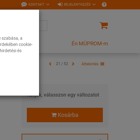
KONTAKT
BEJELENTKEZÉS
e szabása, a
Én MÜPROM-m
rdekében cookie-
irdetési és
21 / 52
Áttekintés
Kérjük, válasszon egy változatot
Kosárba