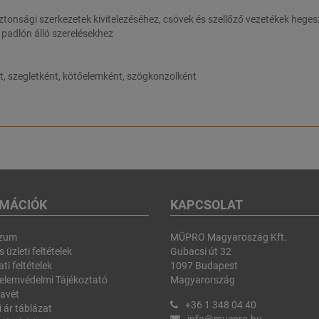
biztonsági szerkezetek kivitelezéséhez, csövek és szellőző vezetékek heg
 padlón álló szerelésekhez
nt, szegletként, kötőelemként, szögkonzolként
RMÁCIÓK
KAPCSOLAT
szum
MÜPRO Magyaroszág Kft.
 üzleti feltételek
Gubacsi út 32
ti feltételek
1097 Budapest
elemvédelmi Tájékoztató
Magyarország
avét
+36 1 348 04 40
i ár táblázat