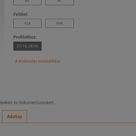
45°
90°
Felület:
V2A
V4A
Profilokhoz:
27/18, 28/30
A kiválasztás visszaállítása
 képekért és dokumentumokért.
Adatlap