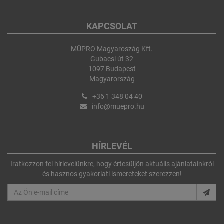
KAPCSOLAT
MÜPRO Magyaroszág Kft.
Gubacsi út 32
1097 Budapest
Magyarország
+36 1 348 04 40
info@muepro.hu
HÍRLEVÉL
Iratkozzon fel hírlevelünkre, hogy értesüljön aktuális ajánlatainkról
és hasznos gyakorlati ismereteket szerezzen!