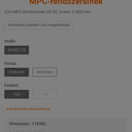
MPC-rendszersínek
V2A MPC-Rendszersín 28/30, hossz: 2.000 mm
Változatok listaként való megjelenítése
Profil:
28/30/1,75
Hossz:
2000 mm
6000 mm
Felület:
V2A
V4A
A kiválasztás visszaállítása
Tételszám.: 118582