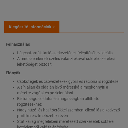
Kiegészítő információk
Felhasználás
Légcsatornák tartószerkezetének felépítéséhez ideális
A rendszerelemek széles választékával sokféle szerelési
lehetőséget biztosít
Előnyök
Csőkötegek és csővezetékek gyors és racionális rögzítése
A sín alján és oldalán lévő méretskála megkönnyíti a
méretre vágást és pozicionálást
Biztonságos oldalra és magasságban állítható
rögzítésekhez
Nagy húzó- és hajlítóerőkkel szembeni ellenállás a kedvező
profilkeresztmetszetek révén
Statikailag megfelelően méretezett szerkezetek sokféle
kötőelemből való felépítésére