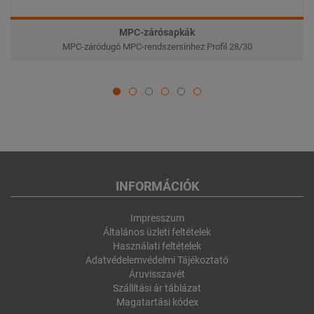
MPC-zárósapkák
MPC-záródugó MPC-rendszersínhez Profil 28/30
INFORMÁCIÓK
Impresszum
Általános üzleti feltételek
Használati feltételek
Adatvédelemvédelmi Tájékoztató
Áruvisszavét
Szállítási ár táblázat
Magatartási kódex