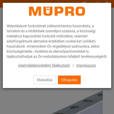
www.muepro.hu
Weboldalunk funkcióinak zökkenőmentes használata, a
tartalom és a hirdetések személyre szabása, a közösségi
médiához kapcsolódó funkciók működése, valamint
adatforgalmunk elemzése érdekében cookie-kat (sütiket)
használunk. Amennyiben Ön engedélyezi számunkra, akkor
Webáruhàz
Rögzítéstechnika
Légtechnika
közösségimédia-, hirdetési és elemzőpartnereinket is
Nemesacél termékek szellőzőcsövek rögzítéséhez
MPC-rendszersínek
tájékoztathatjuk az Ön weboldalunkon kifejtett tevékenységéről.
4 / 52
Adatvédelemvédelmi Tájékoztató
|
Impresszum
Elutasítás
Elfogadás