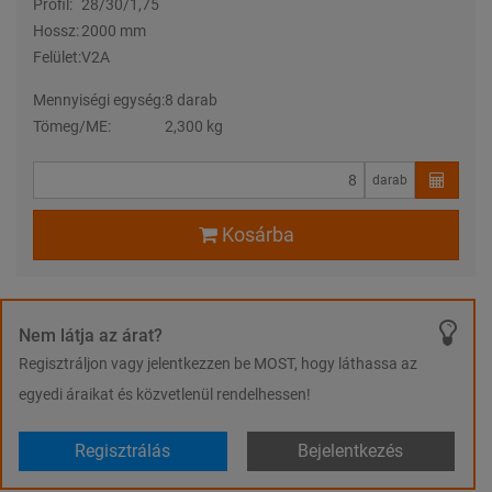
Profil:
28/30/1,75
Hossz:
2000 mm
Felület:
V2A
Mennyiségi egység:
8 darab
Tömeg/ME:
2,300 kg
darab
Kosárba
Nem látja az árat?
Regisztráljon vagy jelentkezzen be MOST, hogy láthassa az
egyedi áraikat és közvetlenül rendelhessen!
Regisztrálás
Bejelentkezés