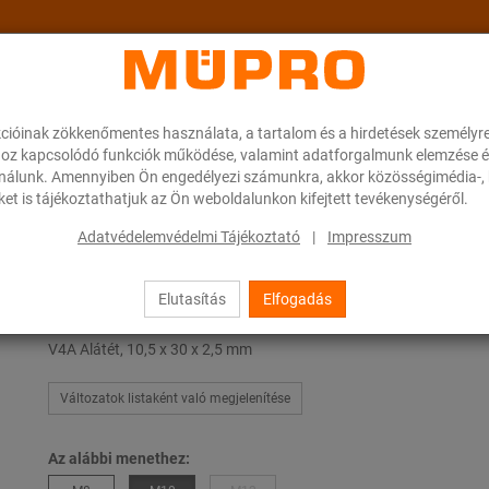
cióinak zökkenőmentes használata, a tartalom és a hirdetések személyr
ok
A MÜPRO-ról
Karrier
Downloads
oz kapcsolódó funkciók működése, valamint adatforgalmunk elemzése é
ználunk. Amennyiben Ön engedélyezi számunkra, akkor közösségimédia-, h
et is tájékoztathatjuk az Ön weboldalunkon kifejtett tevékenységéről.
rmékek szellőzőcsövek rögzítéséhez
Alátét
Adatvédelemvédelmi Tájékoztató
|
Impresszum
Elutasítás
Elfogadás
Alátét
V4A Alátét, 10,5 x 30 x 2,5 mm
Változatok listaként való megjelenítése
Az alábbi menethez: