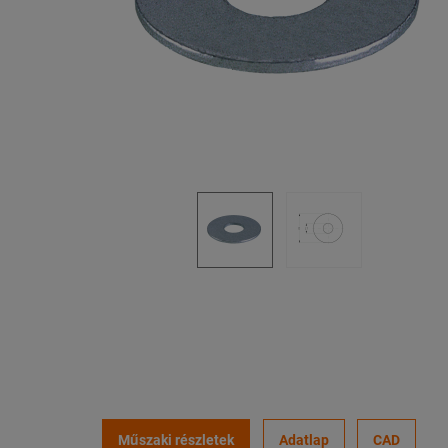
Műszaki részletek
Adatlap
CAD