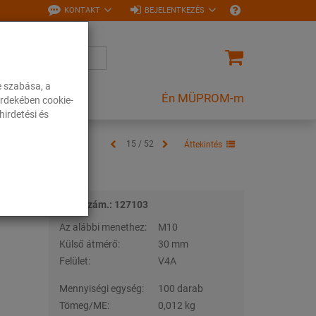
KONTAKT
BEJELENTKEZÉS
e szabása, a
Én MÜPROM-m
rdekében cookie-
irdetési és
15 / 52
Áttekintés
Tételszám.: 127103
Az alábbi menethez:
M10
Külső átmérő:
30 mm
Felület:
V4A
Mennyiségi egység:
100 darab
Tömeg/ME:
0,012 kg