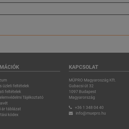
RMÁCIÓK
KAPCSOLAT
szum
MÜPRO Magyaroszág Kft.
 üzleti feltételek
Gubacsi út 32
ti feltételek
1097 Budapest
elemvédelmi Tájékoztató
Magyarország
avét
+36 1 348 04 40
i ár táblázat
info@muepro.hu
tási kódex