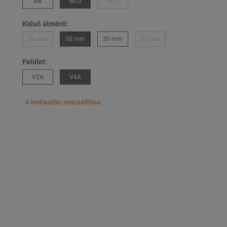
M8
M10
M12
Külső átmérő:
24 mm
30 mm
35 mm
37 mm
Felület:
V2A
V4A
A kiválasztás visszaállítása