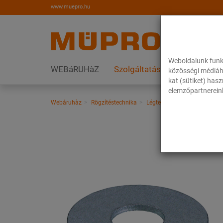
www.muepro.hu
Weboldalunk funk
WEBáRUHàZ
Szolgáltatások
Megoldás
közösségi médiáh
kat (sütiket) has
elemzőpartnereink
Webáruhàz
Rögzítéstechnika
Légtechnika
Nemesacél te