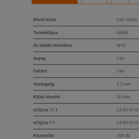
Rövid leírás
V4A Alátét,
Terméktípus
Alátét
Az alábbi menethez
M10
Anyag
V4A
Felület
V4A
Vastagság
2,5 mm
Külső átmérő
30 mm
eCl@ss 11.1
23-09-01-0
eCl@ss 7.1
23-09-01-0
Kiszerelés
100 db