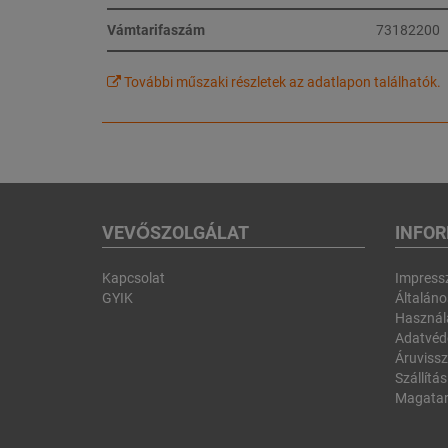
Vámtarifaszám
73182200
További műszaki részletek az adatlapon találhatók.
VEVŐSZOLGÁLAT
INFO
Kapcsolat
Impres
GYIK
Általános
Használa
Adatvéd
Áruvissz
Szállítás
Magatar