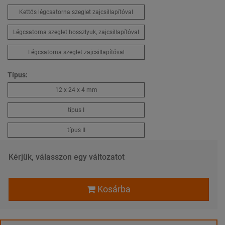
Kettős légcsatorna szeglet zajcsillapítóval
Légcsatorna szeglet hosszlyuk, zajcsillapítóval
Légcsatorna szeglet zajcsillapítóval
Típus:
12 x 24 x 4 mm
típus I
típus II
Kérjük, válasszon egy változatot
Kosárba