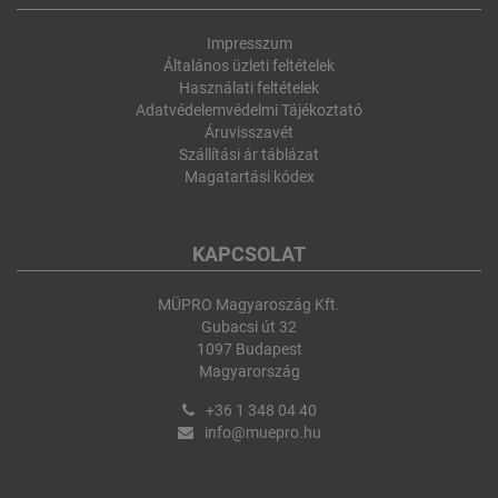
Impresszum
Általános üzleti feltételek
Használati feltételek
Adatvédelemvédelmi Tájékoztató
Áruvisszavét
Szállítási ár táblázat
Magatartási kódex
KAPCSOLAT
MÜPRO Magyaroszág Kft.
Gubacsi út 32
1097 Budapest
Magyarország
+36 1 348 04 40
info@muepro.hu