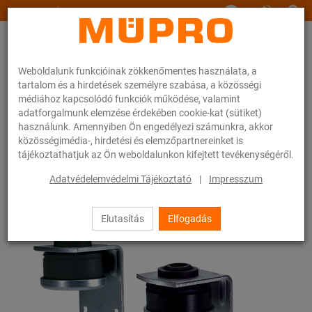
www.muepro.hu
Weboldalunk funkcióinak zökkenőmentes használata, a
tartalom és a hirdetések személyre szabása, a közösségi
médiához kapcsolódó funkciók működése, valamint
adatforgalmunk elemzése érdekében cookie-kat (sütiket)
használunk. Amennyiben Ön engedélyezi számunkra, akkor
Webáruhàz
Rögzítéstechnika
Légtechnika
közösségimédia-, hirdetési és elemzőpartnereinket is
Felfüggesztések szellőzőcsövek rögzítéséhez
Légcsatorna szeglet
tájékoztathatjuk az Ön weboldalunkon kifejtett tevékenységéről.
3 / 9
Adatvédelemvédelmi Tájékoztató
|
Impresszum
Elutasítás
Elfogadás