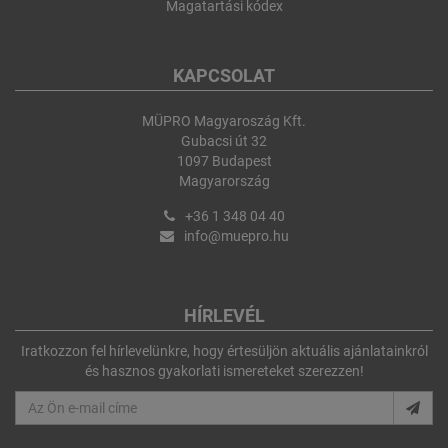
Magatartási kódex
KAPCSOLAT
MÜPRO Magyaroszág Kft.
Gubacsi út 32
1097 Budapest
Magyarország
+36 1 348 04 40
info@muepro.hu
HÍRLEVÉL
Iratkozzon fel hírlevelünkre, hogy értesüljön aktuális ajánlatainkról
és hasznos gyakorlati ismereteket szerezzen!