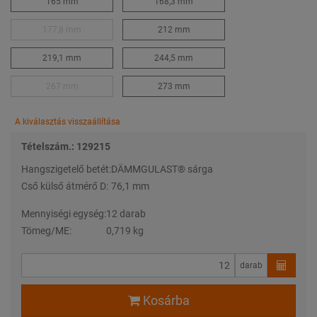
165 mm
168,3 mm
177,8 mm
212 mm
219,1 mm
244,5 mm
267 mm
273 mm
A kiválasztás visszaállítása
Tételszám.: 129215
Hangszigetelő betét:
DÄMMGULAST® sárga
Cső külső átmérő D:
76,1 mm
Mennyiségi egység:
12 darab
Tömeg/ME:
0,719 kg
darab
Kosárba