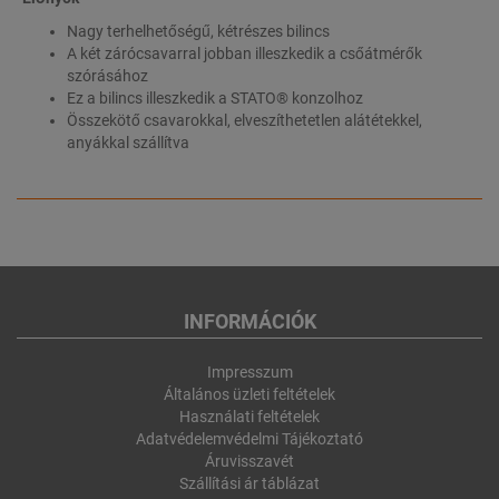
Nagy terhelhetőségű, kétrészes bilincs
A két zárócsavarral jobban illeszkedik a csőátmérők
szórásához
Ez a bilincs illeszkedik a STATO® konzolhoz
Összekötő csavarokkal, elveszíthetetlen alátétekkel,
anyákkal szállítva
INFORMÁCIÓK
Impresszum
Általános üzleti feltételek
Használati feltételek
Adatvédelemvédelmi Tájékoztató
Áruvisszavét
Szállítási ár táblázat