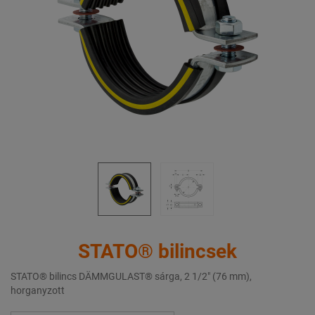
STATO® bilincsek
STATO® bilincs DÄMMGULAST® sárga, 2 1/2" (76 mm),
horganyzott