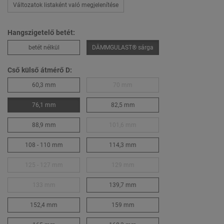
Változatok listaként való megjelenítése
Hangszigetelő betét:
betét nélkül
DÄMMGULAST® sárga
Cső külső átmérő D:
60,3 mm
70 mm
76,1 mm
82,5 mm
88,9 mm
101,6 mm
108 - 110 mm
114,3 mm
125 - 127 mm
129 mm
133 mm
139,7 mm
152,4 mm
159 mm