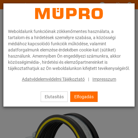
www.muepro.hu
Weboldalunk funkcióinak zökkenőmentes használata, a
tartalom és a hirdetések személyre szabása, a közösségi
médiához kapcsolódó funkciók működése, valamint
adatforgalmunk elemzése érdekében cookie-kat (sütiket)
használunk. Amennyiben Ön engedélyezi számunkra, akkor
Webáruhàz
Rögzítéstechnika
Fix- és elmozduló megfogások
közösségimédia-, hirdetési és elemzőpartnereinket is
STATO® bilincsek
tájékoztathatjuk az Ön weboldalunkon kifejtett tevékenységéről.
8 / 24
Adatvédelemvédelmi Tájékoztató
|
Impresszum
Elutasítás
Elfogadás