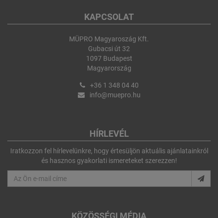
KAPCSOLAT
MÜPRO Magyaroszág Kft.
Gubacsi út 32
1097 Budapest
Magyarország
+36 1 348 04 40
info@muepro.hu
HÍRLEVÉL
Iratkozzon fel hírlevelünkre, hogy értesüljön aktuális ajánlatainkról
és hasznos gyakorlati ismereteket szerezzen!
KÖZÖSSÉGI MÉDIA