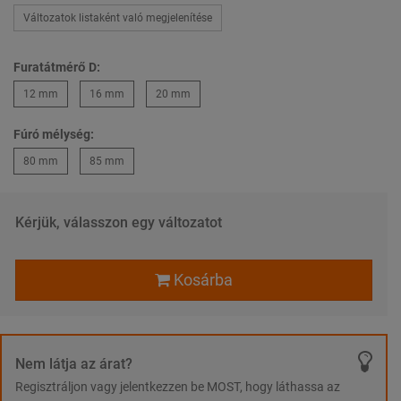
Változatok listaként való megjelenítése
Furatátmérő D:
12 mm
16 mm
20 mm
Fúró mélység:
80 mm
85 mm
Kérjük, válasszon egy változatot
Kosárba
Nem látja az árat?
Regisztráljon vagy jelentkezzen be MOST, hogy láthassa az