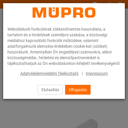
www.muepro.hu
Weboldalunk funkcióinak zökkenőmentes használata, a
tartalom és a hirdetések személyre szabása, a közösségi
médiához kapcsolódó funkciók működése, valamint
adatforgalmunk elemzése érdekében cookie-kat (sütiket)
használunk. Amennyiben Ön engedélyezi számunkra, akkor
Webáruhàz
Rögzítéstechnika
Dübelek
közösségimédia-, hirdetési és elemzőpartnereinket is
Szitahüvelyek az injektáló horgonyhoz XV Plus
tájékoztathatjuk az Ön weboldalunkon kifejtett tevékenységéről.
34 / 49
Adatvédelemvédelmi Tájékoztató
|
Impresszum
Elutasítás
Elfogadás