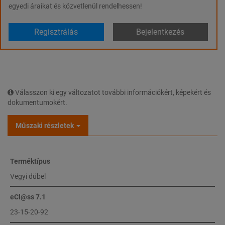
egyedi áraikat és közvetlenül rendelhessen!
Regisztrálás
Bejelentkezés
Válasszon ki egy változatot további információkért, képekért és
dokumentumokért.
Műszaki részletek
Terméktípus
Vegyi dübel
eCl@ss 7.1
23-15-20-92