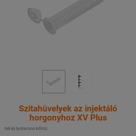
Szitahüvelyek az injektáló
horgonyhoz XV Plus
teli és lyukacsos kőhöz