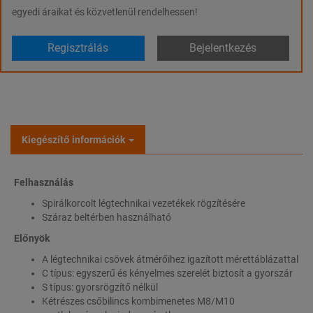
egyedi áraikat és közvetlenül rendelhessen!
Regisztrálás
Bejelentkezés
Kiegészítő információk
Felhasználás
Spirálkorcolt légtechnikai vezetékek rögzítésére
Száraz beltérben használható
Előnyök
A légtechnikai csövek átmérőihez igazított mérettáblázattal
C típus: egyszerű és kényelmes szerelét biztosít a gyorszár
S típus: gyorsrögzítő nélkül
Kétrészes csőbilincs kombimenetes M8/M10