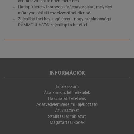
csatlakozással minden méretben
Hatlapú kereszthornyos zárócsavarokkal, melyeket
műanyag alátét tesz elveszíthetetlenné.
Zajcsillapítási bevizsgálással - nagy rugalmasságú
DÄMMGULAST® zajcsillapító betéttel
INFORMÁCIÓK
Impresszum
Általános üzleti feltételek
Használati feltételek
Adatvédelemvédelmi Tájékoztató
Áruvisszavét
Szállítási ár táblázat
Magatartási kódex