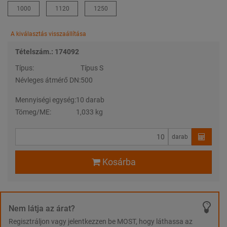
1000
1120
1250
A kiválasztás visszaállítása
Tételszám.: 174092
Típus:
Típus S
Névleges átmérő DN:
500
Mennyiségi egység:
10 darab
Tömeg/ME:
1,033 kg
darab
Kosárba
Nem látja az árat?
Regisztráljon vagy jelentkezzen be MOST, hogy láthassa az