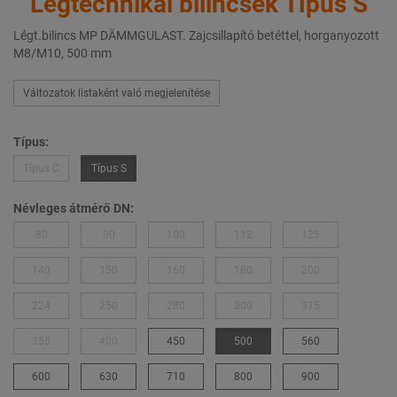
Légtechnikai bilincsek Típus S
Légt.bilincs MP DÄMMGULAST. Zajcsillapító betéttel, horganyozott
M8/M10, 500 mm
Változatok listaként való megjelenítése
Típus:
Típus C
Típus S
Névleges átmérő DN:
80
90
100
112
125
140
150
160
180
200
224
250
280
300
315
355
400
450
500
560
600
630
710
800
900