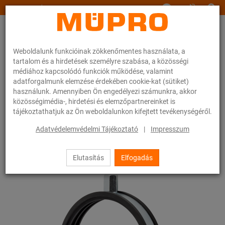
www.muepro.hu
Weboldalunk funkcióinak zökkenőmentes használata, a
tartalom és a hirdetések személyre szabása, a közösségi
médiához kapcsolódó funkciók működése, valamint
adatforgalmunk elemzése érdekében cookie-kat (sütiket)
használunk. Amennyiben Ön engedélyezi számunkra, akkor
Webáruhàz
Rögzítéstechnika
Csőbilincsek
közösségimédia-, hirdetési és elemzőpartnereinket is
Légtechnikai bilincsek Típus S
tájékoztathatjuk az Ön weboldalunkon kifejtett tevékenységéről.
20 / 54
Adatvédelemvédelmi Tájékoztató
|
Impresszum
Elutasítás
Elfogadás