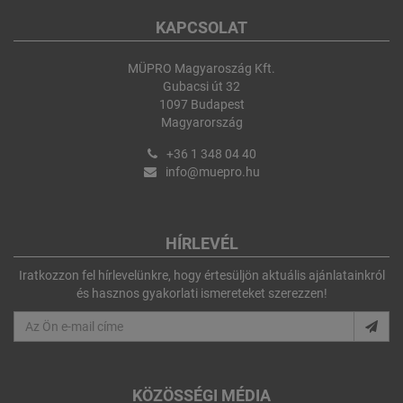
KAPCSOLAT
MÜPRO Magyaroszág Kft.
Gubacsi út 32
1097 Budapest
Magyarország
+36 1 348 04 40
info@muepro.hu
HÍRLEVÉL
Iratkozzon fel hírlevelünkre, hogy értesüljön aktuális ajánlatainkról
és hasznos gyakorlati ismereteket szerezzen!
KÖZÖSSÉGI MÉDIA