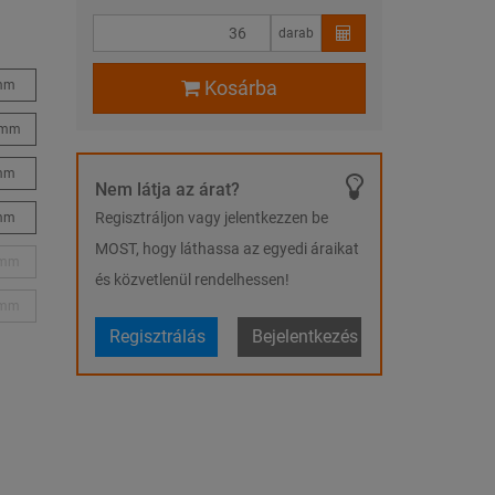
darab
Kosárba
mm
 mm
mm
Nem látja az árat?
Regisztráljon vagy jelentkezzen be
mm
MOST, hogy láthassa az egyedi áraikat
 mm
és közvetlenül rendelhessen!
 mm
Regisztrálás
Bejelentkezés