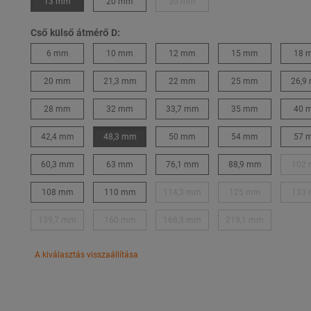
13 mm
20 mm
30 mm
Cső külső átmérő D:
6 mm
10 mm
12 mm
15 mm
18 
20 mm
21,3 mm
22 mm
25 mm
26,9
28 mm
32 mm
33,7 mm
35 mm
40 
42,4 mm
48,3 mm
50 mm
54 mm
57 
60,3 mm
63 mm
76,1 mm
88,9 mm
102
108 mm
110 mm
114,3 mm
125 mm
133
139,7 mm
160 mm
168,3 mm
219,1 mm
A kiválasztás visszaállítása