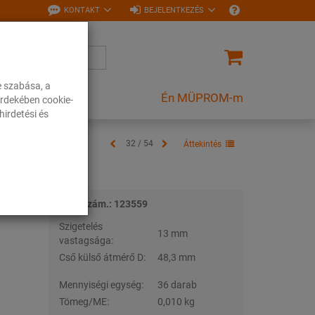
KONTAKT
BEJELENTKEZÉS
e szabása, a
Én MÜPROM-m
rdekében cookie-
irdetési és
32 / 54
Áttekintés
Tételszám.: 123559
Szigetelés
13 mm
vastagsága:
Cső külső átmérő D:
48,3 mm
Mennyiségi egység:
36 darab
Tömeg/ME:
0,010 kg