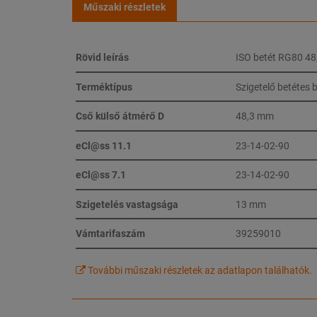
Műszaki részletek
Rövid leírás
ISO betét RG80 48
Terméktípus
Szigetelő betétes b
Cső külső átmérő D
48,3 mm
eCl@ss 11.1
23-14-02-90
eCl@ss 7.1
23-14-02-90
Szigetelés vastagsága
13 mm
Vámtarifaszám
39259010
További műszaki részletek az adatlapon találhatók.