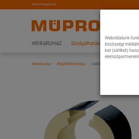
www.muepro.hu
Weboldalunk funk
WEBáRUHàZ
Szolgáltatások
Megoldás
közösségi médiáh
kat (sütiket) has
elemzőpartnereink
Webáruhàz
Rögzítéstechnika
Csőbilincsek
ISO betét RG