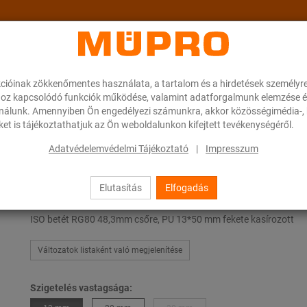
cióinak zökkenőmentes használata, a tartalom és a hirdetések személyr
ok
A MÜPRO-ról
Karrier
Downloads
oz kapcsolódó funkciók működése, valamint adatforgalmunk elemzése é
ználunk. Amennyiben Ön engedélyezi számunkra, akkor közösségimédia-, h
et is tájékoztathatjuk az Ön weboldalunkon kifejtett tevékenységéről.
 80
Adatvédelemvédelmi Tájékoztató
|
Impresszum
Elutasítás
Elfogadás
ISO betét RG 80
ISO betét RG80 48,3mm csőre, PU 13*50 mm fekete kasírozott
Változatok listaként való megjelenítése
Szigetelés vastagsága: