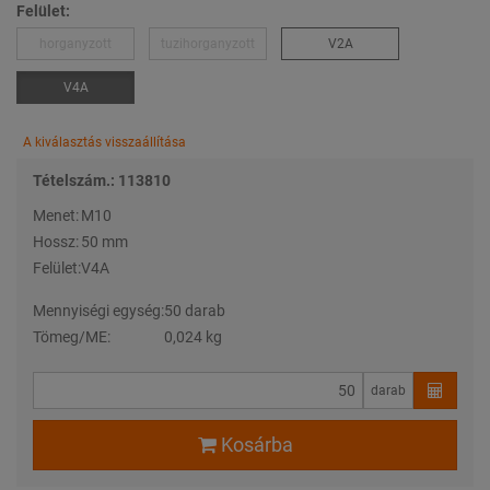
Felület:
horganyzott
tuzihorganyzott
V2A
V4A
A kiválasztás visszaállítása
Tételszám.: 113810
Menet:
M10
Hossz:
50 mm
Felület:
V4A
Mennyiségi egység:
50 darab
Tömeg/ME:
0,024 kg
darab
Kosárba