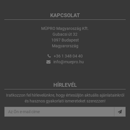
KAPCSOLAT
MÜPRO Magyaroszág Kft.
Gubacsi út 32
1097 Budapest
Magyarország
+36 1 348 04 40
info@muepro.hu
HÍRLEVÉL
Iratkozzon fel hírlevelünkre, hogy értesüljön aktuális ajánlatainkról
és hasznos gyakorlati ismereteket szerezzen!