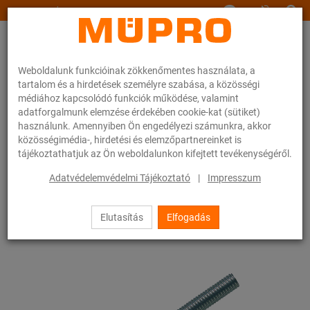
www.muepro.hu
Weboldalunk funkcióinak zökkenőmentes használata, a
tartalom és a hirdetések személyre szabása, a közösségi
médiához kapcsolódó funkciók működése, valamint
adatforgalmunk elemzése érdekében cookie-kat (sütiket)
használunk. Amennyiben Ön engedélyezi számunkra, akkor
Webáruhàz
Rögzítéstechnika
Szerelési anyagok
Menetes stiftek
közösségimédia-, hirdetési és elemzőpartnereinket is
tájékoztathatjuk az Ön weboldalunkon kifejtett tevékenységéről.
23 / 83
Adatvédelemvédelmi Tájékoztató
|
Impresszum
Elutasítás
Elfogadás