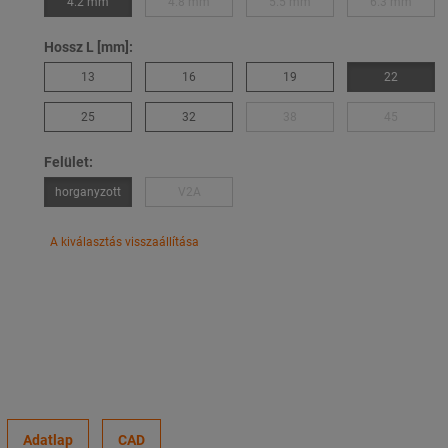
4.2 mm
4.8 mm
5.5 mm
6.3 mm
Hossz L [mm]:
13
16
19
22
25
32
38
45
Felület:
horganyzott
V2A
A kiválasztás visszaállítása
Adatlap
CAD