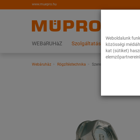
www.muepro.hu
Weboldalunk funk
WEBáRUHàZ
Szolgáltatások
Megoldás
közösségi médiáh
kat (sütiket) has
elemzőpartnereink
Webáruhàz
Rögzítéstechnika
Szerelési anyagok
Hatlap