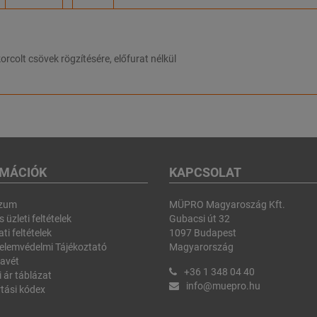
orcolt csövek rögzítésére, előfurat nélkül
RMÁCIÓK
KAPCSOLAT
szum
MÜPRO Magyaroszág Kft.
 üzleti feltételek
Gubacsi út 32
ti feltételek
1097 Budapest
elemvédelmi Tájékoztató
Magyarország
avét
+36 1 348 04 40
i ár táblázat
info@muepro.hu
tási kódex