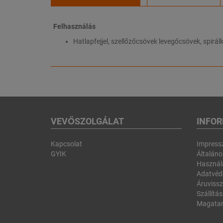
Felhasználás
Hatlapfejjel, szellőzőcsövek levegőcsövek, spirálk
VEVŐSZOLGÁLAT
INFO
Kapcsolat
Impres
GYIK
Általános
Használa
Adatvéd
Áruvissz
Szállítás
Magatar