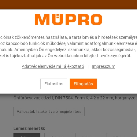
cióinak zökkenőmentes használata, a tartalom és a hirdetések személyr
ok
A MÜPRO-ról
Karrier
Downloads
oz kapcsolódó funkciók működése, valamint adatforgalmunk elemzése é
ználunk. Amennyiben Ön engedélyezi számunkra, akkor közösségimédia-, h
et is tájékoztathatjuk az Ön weboldalunkon kifejtett tevékenységéről.
fejű önfúró csavar, DIN 7504
Adatvédelemvédelmi Tájékoztató
|
Impresszum
Elutasítás
Elfogadás
Hatlapfejű önfúró csavar, DIN 7
Önfúrócsavar, edzett, DIN 7504, Form K, 4,2 x 22 mm, horganyzot
Változatok listaként való megjelenítése
Lemez menet G: