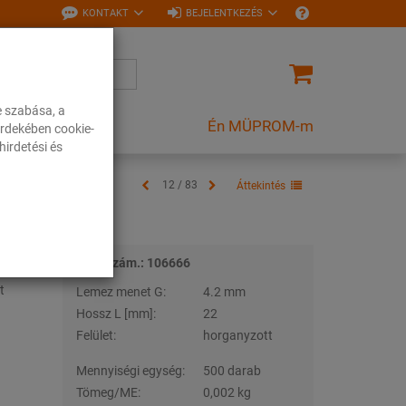
KONTAKT
BEJELENTKEZÉS
e szabása, a
Én MÜPROM-m
rdekében cookie-
irdetési és
12 / 83
Áttekintés
504
Tételszám.: 106666
t
Lemez menet G:
4.2 mm
Hossz L [mm]:
22
Felület:
horganyzott
Mennyiségi egység:
500 darab
Tömeg/ME:
0,002 kg