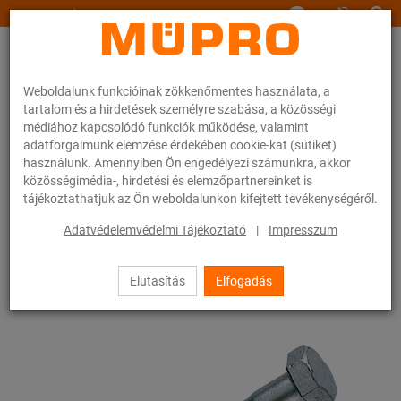
www.muepro.hu
Weboldalunk funkcióinak zökkenőmentes használata, a
tartalom és a hirdetések személyre szabása, a közösségi
médiához kapcsolódó funkciók működése, valamint
adatforgalmunk elemzése érdekében cookie-kat (sütiket)
használunk. Amennyiben Ön engedélyezi számunkra, akkor
Webáruhàz
Rögzítéstechnika
Szerelési anyagok
közösségimédia-, hirdetési és elemzőpartnereinket is
Hatlapfejű facsavarok
tájékoztathatjuk az Ön weboldalunkon kifejtett tevékenységéről.
49 / 83
Adatvédelemvédelmi Tájékoztató
|
Impresszum
Elutasítás
Elfogadás