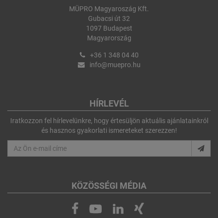
MÜPRO Magyaroszág Kft.
Gubacsi út 32
1097 Budapest
Magyarország
+36 1 348 04 40
info@muepro.hu
HÍRLEVÉL
Iratkozzon fel hírlevelünkre, hogy értesüljön aktuális ajánlatainkról
és hasznos gyakorlati ismereteket szerezzen!
KÖZÖSSÉGI MÉDIA