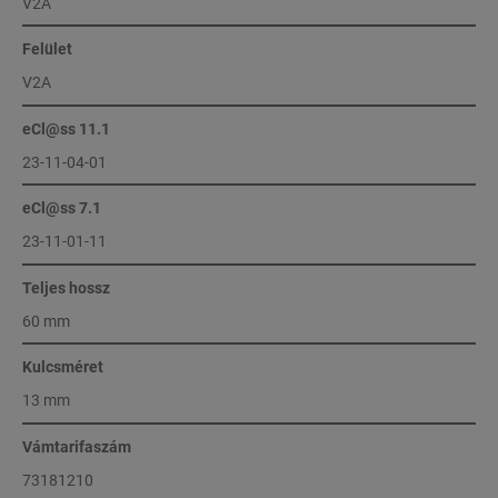
V2A
Felület
V2A
eCl@ss 11.1
23-11-04-01
eCl@ss 7.1
23-11-01-11
Teljes hossz
60 mm
Kulcsméret
13 mm
Vámtarifaszám
73181210