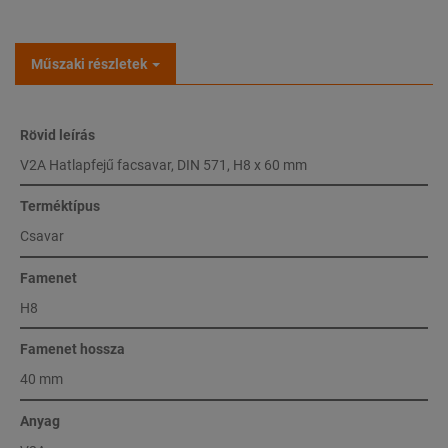
Műszaki részletek
Rövid leírás
V2A Hatlapfejű facsavar, DIN 571, H8 x 60 mm
Terméktípus
Csavar
Famenet
H8
Famenet hossza
40 mm
Anyag