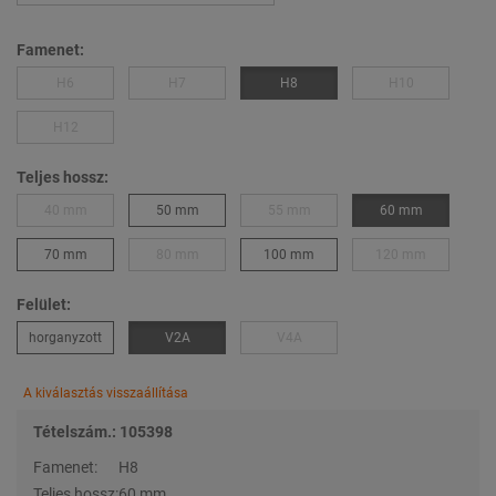
Famenet:
H6
H7
H8
H10
H12
Teljes hossz:
40 mm
50 mm
55 mm
60 mm
70 mm
80 mm
100 mm
120 mm
Felület:
horganyzott
V2A
V4A
A kiválasztás visszaállítása
Tételszám.: 105398
Famenet:
H8
Teljes hossz:
60 mm