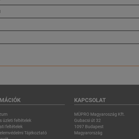
1
RMÁCIÓK
KAPCSOLAT
szum
MÜPRO Magyaroszág Kft.
 üzleti feltételek
Gubacsi út 32
ti feltételek
1097 Budapest
elemvédelmi Tájékoztató
Magyarország
avét