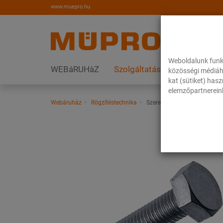
www.muepro.hu
Weboldalunk funk
WEBáRUHàZ
Szolgáltatások
Megoldás
közösségi médiáh
kat (sütiket) has
elemzőpartnereink
Webáruhàz
Rögzítéstechnika
Szerelési anyagok
Hatlap