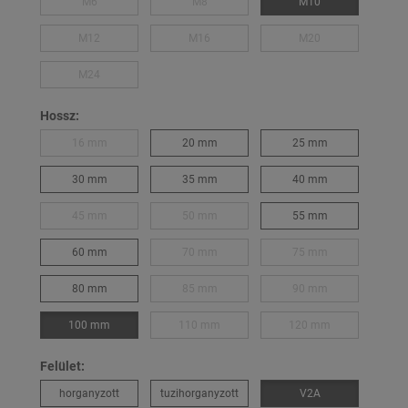
M6
M8
M10
M12
M16
M20
M24
Hossz:
16 mm
20 mm
25 mm
30 mm
35 mm
40 mm
45 mm
50 mm
55 mm
60 mm
70 mm
75 mm
80 mm
85 mm
90 mm
100 mm
110 mm
120 mm
Felület:
horganyzott
tuzihorganyzott
V2A