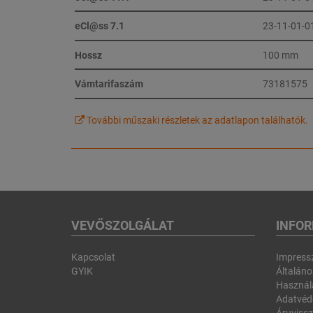
eCl@ss 7.1
23-11-01-0
Hossz
100 mm
Vámtarifaszám
73181575
További műszaki részletek az adatlapon találhatók.
VEVŐSZOLGÁLAT
INFO
Kapcsolat
Impres
GYIK
Általános
Használa
Adatvéd
Áruvissz