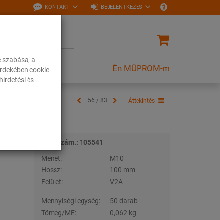
KONTAKT
BEJELENTKEZÉS
e szabása, a
Én MÜPROM-m
rdekében cookie-
irdetési és
56 / 83
Áttekintés
Tételszám.: 105541
Menet:
M10
Hossz:
100 mm
Felület:
V2A
Mennyiségi egység:
50 darab
Tömeg/ME:
0,062 kg