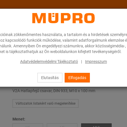
cióinak zökkenőmentes használata, a tartalom és a hirdetések személyr
ok
A MÜPRO-ról
Karrier
Downloads
oz kapcsolódó funkciók működése, valamint adatforgalmunk elemzése é
ználunk. Amennyiben Ön engedélyezi számunkra, akkor közösségimédia-, h
et is tájékoztathatjuk az Ön weboldalunkon kifejtett tevékenységéről.
fejű csavarok
Adatvédelemvédelmi Tájékoztató
|
Impresszum
Elutasítás
Elfogadás
Hatlapfejű csavarok
V2A Hatlapfejű csavar, DIN 933, M10 x 100 mm
Változatok listaként való megjelenítése
Menet: