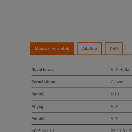
Műszaki részletek
Adatlap
CAD
Rövid leírás
V2A Hatlap
Terméktípus
Csavar
Menet
M10
Anyag
V2A
Felület
V2A
eCl@ss 11.1
23-11-01-0