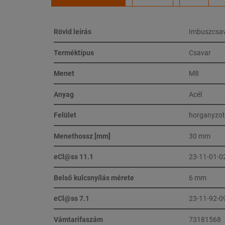
Rövid leírás
Imbuszcsav
Terméktípus
Csavar
Menet
M8
Anyag
Acél
Felület
horganyzot
Menethossz [mm]
30 mm
eCl@ss 11.1
23-11-01-0
Belső kulcsnyílás mérete
6 mm
eCl@ss 7.1
23-11-92-0
Vámtarifaszám
73181568