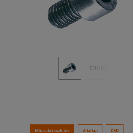
Műszaki részletek
Adatlap
CAD