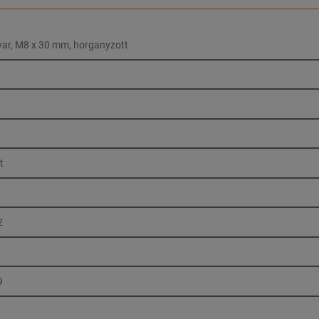
ar, M8 x 30 mm, horganyzott
t
2
9