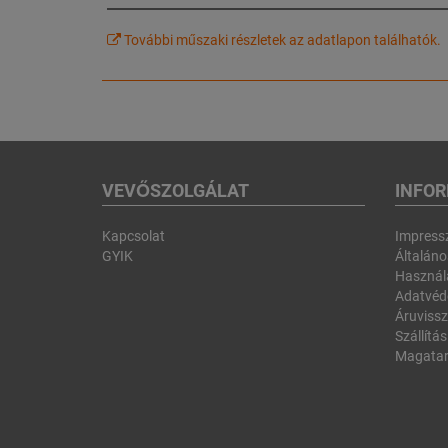
További műszaki részletek az adatlapon találhatók.
VEVŐSZOLGÁLAT
INFO
Kapcsolat
Impres
GYIK
Általános
Használa
Adatvéd
Áruvissz
Szállítás
Magatar