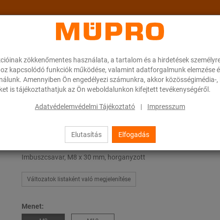
cióinak zökkenőmentes használata, a tartalom és a hirdetések személyr
ok
A MÜPRO-ról
Karrier
Downloads
oz kapcsolódó funkciók működése, valamint adatforgalmunk elemzése é
ználunk. Amennyiben Ön engedélyezi számunkra, akkor közösségimédia-, h
et is tájékoztathatjuk az Ön weboldalunkon kifejtett tevékenységéről.
kulcsnyílású csavarok
Adatvédelemvédelmi Tájékoztató
|
Impresszum
Elutasítás
Elfogadás
Belső kulcsnyílású csavarok
Imbuszcsavar, M8 x 30 mm, horganyzott
Változatok listaként való megjelenítése
Menet: