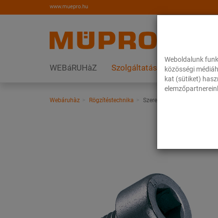
www.muepro.hu
Weboldalunk funk
WEBáRUHàZ
Szolgáltatások
Megoldás
közösségi médiáh
kat (sütiket) has
elemzőpartnereink
Webáruhàz
Rögzítéstechnika
Szerelési anyagok
Belső 