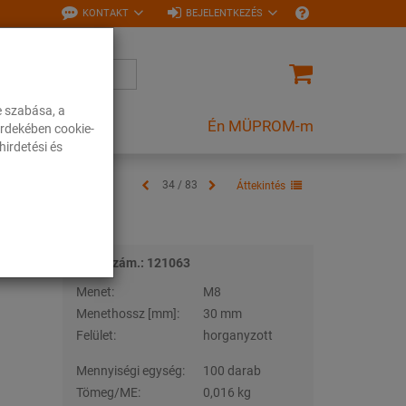
KONTAKT
BEJELENTKEZÉS
e szabása, a
Én MÜPROM-m
rdekében cookie-
irdetési és
34 / 83
Áttekintés
Tételszám.: 121063
Menet:
M8
Menethossz [mm]:
30 mm
Felület:
horganyzott
Mennyiségi egység:
100 darab
Tömeg/ME:
0,016 kg