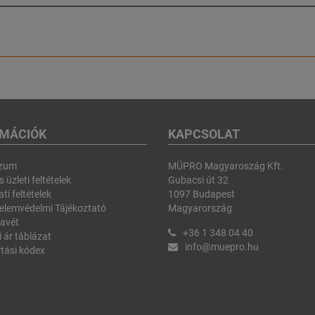
RMÁCIÓK
KAPCSOLAT
szum
MÜPRO Magyaroszág Kft.
 üzleti feltételek
Gubacsi út 32
ti feltételek
1097 Budapest
elemvédelmi Tájékoztató
Magyarország
avét
+36 1 348 04 40
i ár táblázat
info@muepro.hu
tási kódex