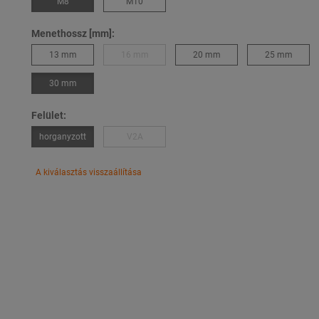
M8
M10
Menethossz [mm]:
13 mm
16 mm
20 mm
25 mm
30 mm
Felület:
horganyzott
V2A
A kiválasztás visszaállítása