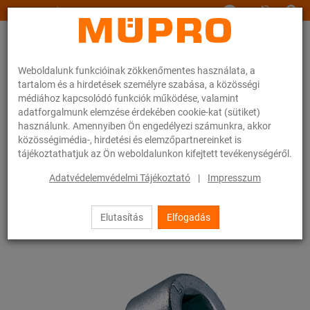
www.muepro.hu
Weboldalunk funkcióinak zökkenőmentes használata, a
tartalom és a hirdetések személyre szabása, a közösségi
médiához kapcsolódó funkciók működése, valamint
adatforgalmunk elemzése érdekében cookie-kat (sütiket)
használunk. Amennyiben Ön engedélyezi számunkra, akkor
Webáruhàz
Rögzítéstechnika
Szerelési anyagok
közösségimédia-, hirdetési és elemzőpartnereinket is
Belső kulcsnyílású csavarok
tájékoztathatjuk az Ön weboldalunkon kifejtett tevékenységéről.
34 / 83
Adatvédelemvédelmi Tájékoztató
|
Impresszum
Elutasítás
Elfogadás