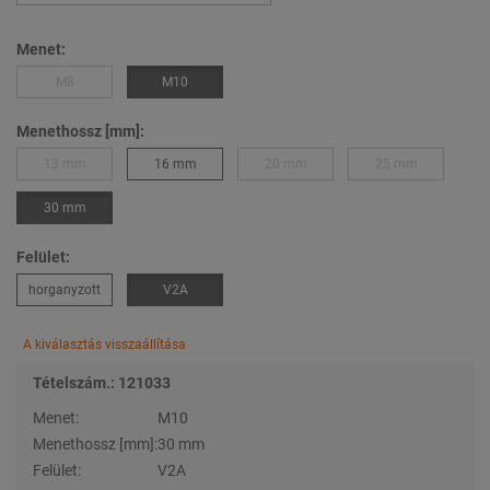
Menet:
M8
M10
Menethossz [mm]:
13 mm
16 mm
20 mm
25 mm
30 mm
Felület:
horganyzott
V2A
A kiválasztás visszaállítása
Tételszám.: 121033
Menet:
M10
Menethossz [mm]:
30 mm
Felület:
V2A