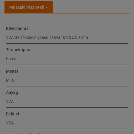
Műszaki részletek
Rövid leírás
V2A Belső kulcsnyílású csavar M10 x 30 mm
Terméktípus
Csavar
Menet
M10
Anyag
V2A
Felület
V2A