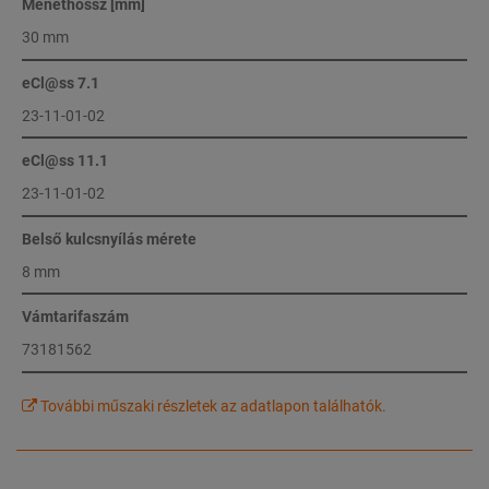
Menethossz [mm]
30 mm
eCl@ss 7.1
23-11-01-02
eCl@ss 11.1
23-11-01-02
Belső kulcsnyílás mérete
8 mm
Vámtarifaszám
73181562
További műszaki részletek az adatlapon találhatók.